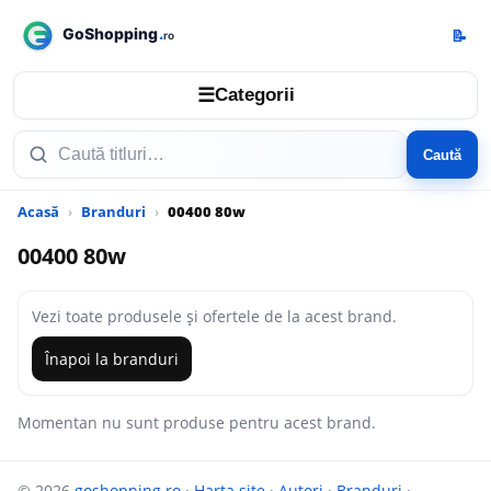
📝
☰
Categorii
Caută
Acasă
Branduri
00400 80w
00400 80w
Vezi toate produsele și ofertele de la acest brand.
Înapoi la branduri
Momentan nu sunt produse pentru acest brand.
© 2026
goshopping.ro
·
Harta site
·
Autori
·
Branduri
·