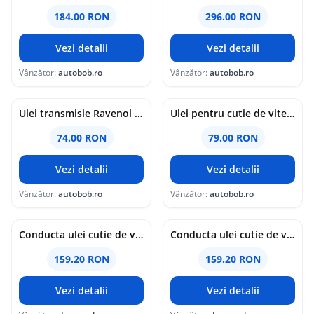
184.00 RON
296.00 RON
Vezi detalii
Vezi detalii
Vânzător:
autobob.ro
Vânzător:
autobob.ro
Ulei transmisie Ravenol ATF 6 HP Fluid 1L 1L
Ulei pentru cutie de viteze automata MOTUL Multi DCTF, volum 1 litru, sintetic 1L
74.00 RON
79.00 RON
Vezi detalii
Vezi detalii
Vânzător:
autobob.ro
Vânzător:
autobob.ro
Conducta ulei cutie de viteze Bmw 5 (F10) [Fabr 2011-2016] 8511456-03 2.0 N47D20 135KW / 184CP
Conducta ulei cutie de viteze Bmw 3 (F30) [Fabr 2012-2017] 8511456-03 2.0 N47D20 135KW / 184CP
159.20 RON
159.20 RON
Vezi detalii
Vezi detalii