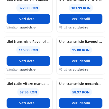
372.00 RON
183.99 RON
Vezi detalii
Vezi detalii
Vânzător:
autobob.ro
Vânzător:
autobob.ro
Ulei transmisie Ravenol SLS SAE 75W-140 GL 5 LS 1 L 1L
Ulei transmisie Ravenol ATF MERCON V 1 L 1L
116.00 RON
95.00 RON
Vezi detalii
Vezi detalii
Vânzător:
autobob.ro
Vânzător:
autobob.ro
Ulei cutie viteze manuala KROON OIL SP Gear 5015 Premium Multi MTF 75W80 36627, volum 1 litru, sintetic
Ulei transmisie mecanica KROON OIL Syngear 75W90 02205, volum 1 litru, semi sintetic
57.96 RON
58.97 RON
Vezi detalii
Vezi detalii