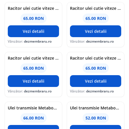
Racitor ulei cutie viteze Ford S-Max 1 [Fabr 2006-2014] 6G91-7A095-AD 2.0 TDCI TXBA 103KW / 140CP
Racitor ulei cutie viteze Volkswagen Touareg (7LA, 7L6) [Fabr 2003-2010] 7L6422885B 2.5 TDI BAC 128KW / 174CP
65.00 RON
65.00 RON
Vezi detalii
Vezi detalii
Vânzător:
dezmembraru.ro
Vânzător:
dezmembraru.ro
Racitor ulei cutie viteze Volkswagen Touareg (7LA, 7L6) [Fabr 2003-2010] 7L0317019 2.5 TDI BAC 128KW / 174CP
Racitor ulei cutie viteze Mercedes Clasa ML (W164) [Fabr 2005-2012] A1645002000 3.0 CDI 642940 3.0 CDI 642940 165KW / 224CP
65.00 RON
65.00 RON
Vezi detalii
Vezi detalii
Vânzător:
dezmembraru.ro
Vânzător:
dezmembraru.ro
Ulei transmisie Metabond ATF III 1L
Ulei transmisie Metabond ATF IID 1L
66.00 RON
52.00 RON