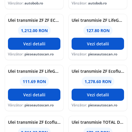
Vânzător:
autobob.ro
Vânzător:
autobob.ro
Ulei transmisie ZF ZF ECOFLUID M 75W80 20L
Ulei transmisie ZF LifeGuard Fluid 8 1L
1,212.00 RON
127.80 RON
Vezi detalii
Vezi detalii
Vânzător:
pieseautoscan.ro
Vânzător:
pieseautoscan.ro
Ulei transmisie ZF LifeGuard Fluid 6 1L
Ulei transmisie ZF Ecofluid X 85W90 20L
111.69 RON
1,278.60 RON
Vezi detalii
Vezi detalii
Vânzător:
pieseautoscan.ro
Vânzător:
pieseautoscan.ro
Ulei transmisie ZF Ecofluid A Life 20L
Ulei transmisie TOTAL DYNA TRANS MPV 5L