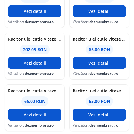
Vezi detalii
Vezi detalii
Vânzător:
dezmembraru.ro
Vânzător:
dezmembraru.ro
Racitor ulei cutie viteze Mercedes Clasa E (W212) AMG [Fabr 2009-2016] A2045001001 3.0 642852 170KW / 231CP
Racitor ulei cutie viteze Bmw 5 (G30, F90) [Fabr 2017-prezent] 8514515 2.0 B47D20 140KW / 190CP
202.05 RON
65.00 RON
Vezi detalii
Vezi detalii
Vânzător:
dezmembraru.ro
Vânzător:
dezmembraru.ro
Racitor ulei cutie viteze Bmw 4 Gran Coupe (F36) Facelift [Fabr 2014-prezent] 8514515 2.0 B47D20 140KW / 190CP
Racitor ulei cutie viteze Ford Mondeo 4 [Fabr 2007-2015] 6G91-7A095-AD 2.0 TDCI TXBA 103KW / 140CP
65.00 RON
65.00 RON
Vezi detalii
Vezi detalii
Vânzător:
dezmembraru.ro
Vânzător:
dezmembraru.ro