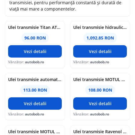
transmisiei, pentru performanță constantă și durată de
viață mai mare a componentelor.
Ulei transmisie Titan ATF 7134 FE 1L 1L
Ulei transmisie hidraulica SHELL SPIRAX S4 CX 10W, volum 20 litri 20L
96.00 RON
1,092.85 RON
Vezi detalii
Vezi detalii
Vânzător:
autobob.ro
Vânzător:
autobob.ro
Ulei transmisie automata ZF LifeGuard Fluid 6 S671090255, volum 1 litru 1L
Ulei transmisie MOTUL GEAR 300 75W90, baza ester, sintetic 1L
113.00 RON
108.00 RON
Vezi detalii
Vezi detalii
Vânzător:
autobob.ro
Vânzător:
autobob.ro
Ulei transmisie MOTUL 80W90 GL4 GL5 DRIVE SUPRA, 5L, mineral 5L
Ulei transmisie Ravenol ATF 6 HP Fluid 4L 4L