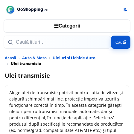
📝
☰
Categorii
Caută
Acasă
Auto & Moto
Uleiuri si Lichide Auto
Ulei transmisie
Ulei transmisie
Alege ulei de transmisie potrivit pentru cutia de viteze și
asigură schimbări mai line, protecție împotriva uzurii și
funcționare corectă în timp. În această categorie găsești
uleiuri pentru transmisii manuale, automate, dar și
pentru diferențial, în funcție de aplicație. Selectează
produsul după specificațiile recomandate de producător
(ex. norme/grad, compatibilitate ATF/MTF etc.) și tipul