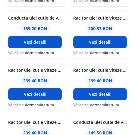
Vânzător:
dezmembraru.ro
Vânzător:
dezmembraru.ro
Conducta ulei cutie de viteze Bmw 5 GT (F07) [Fabr 2011-2016] 8511456-03 2.0 N47D20 135KW / 184CP
Racitor ulei cutie viteze Audi Q7 (4LB) [Fabr 2006-2014] Facelift 7L0317019D 3.0 TDI CJGA 176KW / 240CP
159.20 RON
200.33 RON
Vezi detalii
Vezi detalii
Vânzător:
dezmembraru.ro
Vânzător:
dezmembraru.ro
Racitor ulei cutie viteze Bmw 2 Active Tourer (F45) [Fabr 2014-prezent] 8514515-07 2.0 B47D 140KW / 190CP
Racitor ulei cutie viteze Bmw 1 (F20, F21) [Fabr 2011-2017] 8514515-07 2.0 B47D 140KW / 190CP
239.40 RON
239.40 RON
Vezi detalii
Vezi detalii
Vânzător:
dezmembraru.ro
Vânzător:
dezmembraru.ro
Racitor ulei cutie viteze Bmw X3 (F25) [Fabr 2010-2017] 8514515-07 2.0 B47D 140KW / 190CP
Conducta ulei cutie de viteze Bmw X3 (E83) [Fabr 2003-2009] 2.0 N47D 130 KW / 177 CP
239.40 RON
149.50 RON