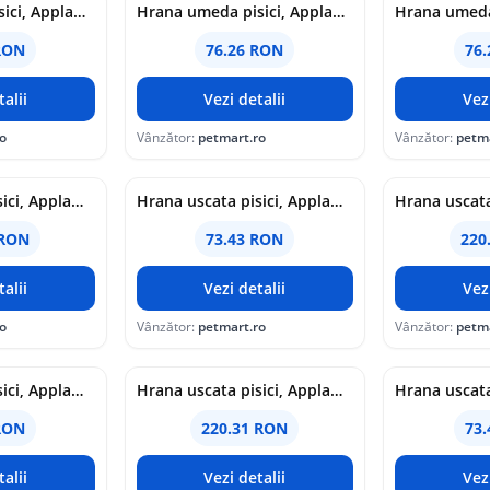
Hrana umeda pisici, Applaws Cat Junior Cu Pui, Ton & Sardine, Multipack Conserve, 6 x 70 g
Hrana umeda pisici, Applaws Cat Adult Selectie Peste, Multipack Plicuri, 12 x 70 g
RON
76.26 RON
76
alii
Vezi detalii
Vez
o
Vânzător:
petmart.ro
Vânzător:
petm
Hrana uscata pisici, Applaws Cat Adult Cu Miel, 7.5 kg
Hrana uscata pisici, Applaws Cat Adult Cu Miel, 2 kg
 RON
73.43 RON
220
alii
Vezi detalii
Vez
o
Vânzător:
petmart.ro
Vânzător:
petm
Hrana uscata pisici, Applaws Cat Adult Cu Somon si Pui, 2 kg
Hrana uscata pisici, Applaws Cat Adult Cu Pui, 7.5 kg
RON
220.31 RON
73
alii
Vezi detalii
Vez