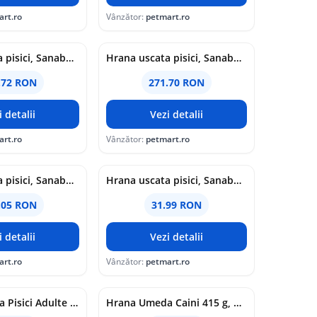
art.ro
Vânzător:
petmart.ro
Hrana uscata pisici, Sanabelle Adult, Strut, 8 kg
Hrana uscata pisici, Sanabelle Adult, Pui, 8 kg
.72 RON
271.70 RON
i detalii
Vezi detalii
art.ro
Vânzător:
petmart.ro
Hrana uscata pisici, Sanabelle Hair and Skin, 8 kg
Hrana uscata pisici, Sanabelle Hair and Skin, 400 g
.05 RON
31.99 RON
i detalii
Vezi detalii
art.ro
Vânzător:
petmart.ro
Hrana Umeda Pisici Adulte Miau Miau cu Carne de Pui, Conserva, 415 g
Hrana Umeda Caini 415 g, Carne Pui, Conserva 4DOG