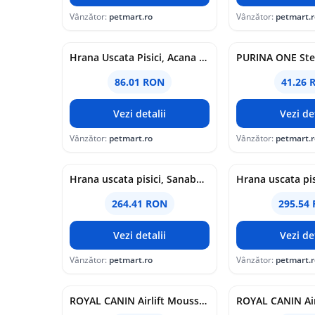
Vânzător:
petmart.ro
Vânzător:
petmart.r
Hrana Uscata Pisici, Acana Cat Homestead Harvest, 1.8 kg
86.01 RON
41.26 
Vezi detalii
Vezi det
Vânzător:
petmart.ro
Vânzător:
petmart.r
Hrana uscata pisici, Sanabelle Senior, 8 kg
264.41 RON
295.54
Vezi detalii
Vezi det
Vânzător:
petmart.ro
Vânzător:
petmart.r
ROYAL CANIN Airlift Mousse Digestive Care, hrana umeda pisici, 85 g