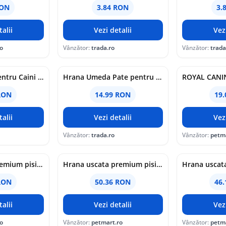
RON
3.84 RON
3.
alii
Vezi detalii
Vez
o
Vânzător:
trada.ro
Vânzător:
trada
Hrana Umeda pentru Caini cu Vita, Bio, Yarrah, 820 g
Hrana Umeda Pate pentru Caini cu Vita si Spirulina Bio, Yarrah, 150 g
RON
14.99 RON
19
alii
Vezi detalii
Vez
Vânzător:
trada.ro
Vânzător:
petm
Hrana uscata premium pisici, Club 4 Paws Cat Indoor, Pui, 2 kg
Hrana uscata premium pisici, Club 4 Paws Sterilised, Pui, 2 kg
RON
50.36 RON
46
alii
Vezi detalii
Vez
o
Vânzător:
petmart.ro
Vânzător:
petm