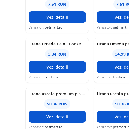
7.51 RON
7.51 
Vezi detalii
Vezi det
Vânzător:
petmart.ro
Vânzător:
petmart.r
Hrana Umeda Caini, Conserva 415 g, Carne de Vita, 4 DOG
3.84 RON
34.99 
Vezi detalii
Vezi det
Vânzător:
trada.ro
Vânzător:
trada.ro
Hrana uscata premium pisici, Club 4 Paws Cat Urinary, Pui, 2 kg
50.36 RON
50.36 
Vezi detalii
Vezi det
Vânzător:
petmart.ro
Vânzător:
petmart.r