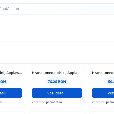
Hrana umeda caini, Applaws Dog Adult Mix Selection, In Sos, 6 x 85 g
Hrana umeda pisici, Applaws Cat Adult Selectie Peste, Multipack Conserve, 12 x 70 g
RON
76.26 RON
50
alii
Vezi detalii
Vez
o
Vânzător:
petmart.ro
Vânzător:
petm