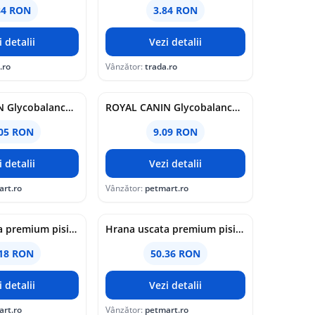
84 RON
3.84 RON
i detalii
Vezi detalii
.ro
Vânzător:
trada.ro
ROYAL CANIN Glycobalance, dieta veterinara, hrana umeda caini, conserva, 410 g
ROYAL CANIN Glycobalance, dieta veterinara, hrana umeda caini, conserva, 195 g
.05 RON
9.09 RON
i detalii
Vezi detalii
art.ro
Vânzător:
petmart.ro
Hrana uscata premium pisici, Club 4 Paws Adult, Vita, 2 kg
Hrana uscata premium pisici, Club 4 Paws Cat Hairball, Pui, 2 kg
.18 RON
50.36 RON
i detalii
Vezi detalii
art.ro
Vânzător:
petmart.ro