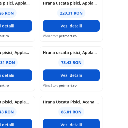
Hrana umeda pisici, Applaws Cat Adult Selectie Pui, Multipack Plicuri, 12 x 70 g
Hrana uscata pisici, Applaws Cat Adult Cu Rata si Pui, 7.5 kg
.26 RON
220.31 RON
i detalii
Vezi detalii
art.ro
Vânzător:
petmart.ro
Hrana uscata pisici, Applaws Cat Junior Cu Pui, 7.5 kg
Hrana uscata pisici, Applaws Cat Junior Cu Pui, 2 kg
.31 RON
73.43 RON
i detalii
Vezi detalii
art.ro
Vânzător:
petmart.ro
Hrana uscata pisici, Applaws Cat Adult Cu Pui, 2 kg
Hrana Uscata Pisici, Acana Cat Indoor Entree, 1.8 kg
.43 RON
86.01 RON
i detalii
Vezi detalii