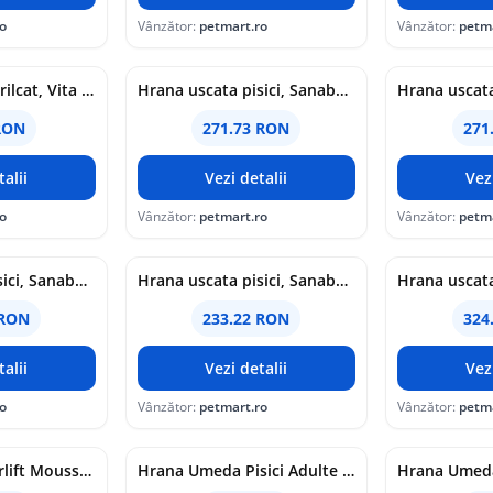
o
Vânzător:
petmart.ro
Vânzător:
petm
PURINA ONE Sterilcat, Vita si Cereale Integrale, hrana uscata pentru pisici, 1.4 kg
Hrana uscata pisici, Sanabelle Indoor, Fazan, 8 kg
RON
271.73 RON
271
alii
Vezi detalii
Vez
o
Vânzător:
petmart.ro
Vânzător:
petm
Hrana uscata pisici, Sanabelle Light, 8 kg
Hrana uscata pisici, Sanabelle Kitten, 8 kg
 RON
233.22 RON
324
alii
Vezi detalii
Vez
o
Vânzător:
petmart.ro
Vânzător:
petm
ROYAL CANIN Airlift Mousse Light Weight, hrana umeda pisici, 85 g
Hrana Umeda Pisici Adulte Miau Miau cu Carne de Vita, Conserva, 415 g