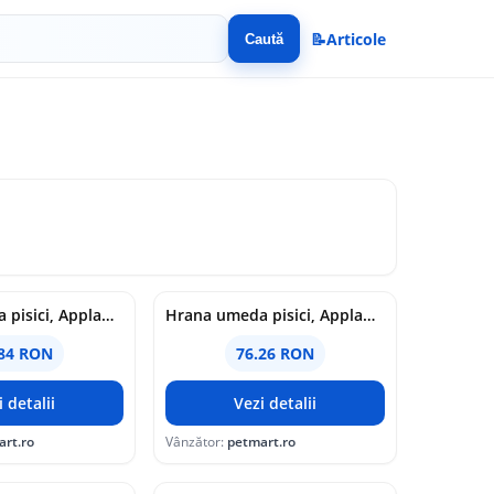
📝
Articole
Caută
Hrana umeda pisici, Applaws Cat Adult Selectie Pui, Multipack Boluri, 8 x 60 g
Hrana umeda pisici, Applaws Cat Adult Cu Ton, Pui & Peste Marin, Multipack Conserve, 12 x 70 g
.84 RON
76.26 RON
i detalii
Vezi detalii
art.ro
Vânzător:
petmart.ro