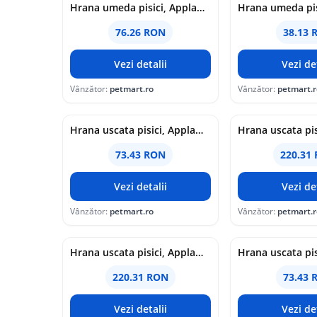
Hrana umeda pisici, Applaws Cat Adult Cu Pui, Multipack Conserve, 12 x 70 g
76.26 RON
38.13 
Vezi detalii
Vezi det
Vânzător:
petmart.ro
Vânzător:
petmart.r
Hrana uscata pisici, Applaws Cat Adult Cu Rata si Pui, 2 kg
73.43 RON
220.31
Vezi detalii
Vezi det
Vânzător:
petmart.ro
Vânzător:
petmart.r
Hrana uscata pisici, Applaws Cat Adult Cu Somon si Pui, 7.5 kg
220.31 RON
73.43 
Vezi detalii
Vezi det