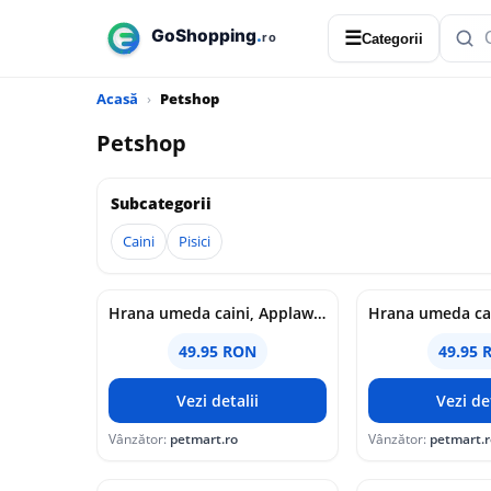
☰
Categorii
Acasă
Petshop
Petshop
Subcategorii
Caini
Pisici
Hrana umeda caini, Applaws Dog Adult Mix Selection, In Supa, 6 x 85 g
49.95 RON
49.95 
Vezi detalii
Vezi det
Vânzător:
petmart.ro
Vânzător:
petmart.r