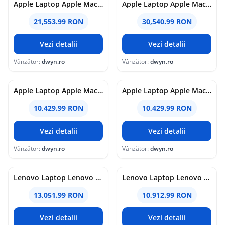
Apple Laptop Apple MacBook Pro 16 Liquid Retina XDR (2026), Apple M5 Pro 18-core, 16.2 inch, RAM 48GB, SSD 1TB, Apple M5 Pro 20-core Graphics, macOS, Int KB, Negru
Apple Laptop Apple MacBook Pro 16 Liquid Retina XDR (2026), Apple M5 Max 18-core, 16.2 inch, RAM 48GB, SSD 2TB, Apple M5 Max 40-core Graphics, macOS, Int KB, Argintiu
21,553.99 RON
30,540.99 RON
Vezi detalii
Vezi detalii
Vânzător:
dwyn.ro
Vânzător:
dwyn.ro
Apple Laptop Apple MacBook Air 13 with Liquid Retina (2025), Apple M4 Deca Core, 13.6 inch, RAM 32GB, SSD 1TB, Apple M4 10-core Graphics, INT KB, macOS Sequoia, Negru
Apple Laptop Apple MacBook Air 13 with Liquid Retina (2025), Apple M4 Deca Core, 13.6 inch, RAM 32GB, SSD 1TB, Apple M4 10-core Graphics, INT KB, macOS Sequoia, Albastru
10,429.99 RON
10,429.99 RON
Vezi detalii
Vezi detalii
Vânzător:
dwyn.ro
Vânzător:
dwyn.ro
Lenovo Laptop Lenovo ThinkPad P16s Gen 4, Intel Core Ultra 7 255H, 16 inch, RAM 32GB, SSD 1TB, nVidia RTX PRO 500 6GB, Windows 11 Pro, Negru
Lenovo Laptop Lenovo ThinkPad P16s Gen 4, Intel Core Ultra 7 255H, 16 inch, RAM 32GB, SSD 1TB, Intel Arc 140T, Windows 11 Pro, Negru
13,051.99 RON
10,912.99 RON
Vezi detalii
Vezi detalii