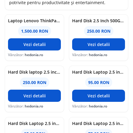
potrivite pentru productivitate și entertainment.
Laptop Lenovo ThinkPad T14 Gen 1, Intel i7-10510U, 16GB DDR4, SSD 512GB NVMe, Intel UHD Graphics, Display 14 inch FHD, Refurbished
Hard Disk 2.5 Inch 500GB Laptop Thin SSHD
1,500.00 RON
250.00 RON
Vezi detalii
Vezi detalii
Vânzător:
hedonia.ro
Vânzător:
hedonia.ro
Hard Disk laptop 2.5 inch 500GB 7200 RPM Western Digital Black wd5000lplx
Hard Disk Laptop 2.5 inch 750GB 5400 RPM 8MB SATA 2 Diversi Producatori
250.00 RON
95.00 RON
Vezi detalii
Vezi detalii
Vânzător:
hedonia.ro
Vânzător:
hedonia.ro
Hard Disk Laptop 2.5 inch 640GB 5400 RPM 8MB SATA 2 Diversi Producatori
Hard Disk Laptop 2.5 inch 500GB 5400 RPM 8MB SATA 2 Diversi Producatori