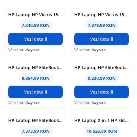
HP Laptop HP Victus 15-fa2101nn, Intel Core 7 240H, 15.6 inch, RAM 24GB, SSD 1TB, nVidia GeForce RTX 5050 8GB, Free DOS, Negru
HP Laptop HP Victus 15-fa2099nn, Intel Core 7 240H, 15.6 inch, RAM 24GB, SSD 1TB, nVidia GeForce RTX 5060 8GB, Free DOS, Negru
7,240.99 RON
7,879.99 RON
Vezi detalii
Vezi detalii
Vânzător:
dwyn.ro
Vânzător:
dwyn.ro
HP Laptop HP EliteBook 8 G1i, Intel Core Ultra 7 268V, 14 inch, RAM 32GB, SSD 1TB, Intel Arc 140V, Windows 11 Pro, Argintiu
HP Laptop HP EliteBook Ultra G1i, Intel Core Ultra 7 258V, 14 inch Touch, RAM 32GB, SSD 1TB, Intel Arc Graphics 140V, Windows 11 Pro, Albastru
8,854.99 RON
9,230.99 RON
Vezi detalii
Vezi detalii
Vânzător:
dwyn.ro
Vânzător:
dwyn.ro
HP Laptop HP EliteBook 8 G1i 14, Intel Core Ultra 5 228V, 14 inch, RAM 32GB, SSD 512GB, Intel Arc 130V, Windows 11 Pro, Argintiu
HP Laptop 2-in-1 HP EliteBook X Flip G1i, Intel Core Ultra 7 258V, 14 inch Touch, RAM 32GB, SSD 1TB, Intel Arc Graphics 140V, Windows 11 Pro, Albastru
7,373.99 RON
10,525.99 RON