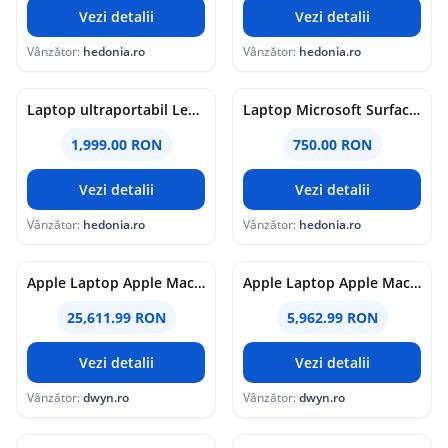
Vezi detalii
Vezi detalii
Vânzător:
hedonia.ro
Vânzător:
hedonia.ro
Laptop ultraportabil Lenovo IdeaPad 5 14ITL05 cu procesor Intel Core i5-1135G7 pana la 4.20 GHz, 14 inch, Full HD, IPS, 16GB, 512GB SSD, Intel Iris Xe Graphics, No OS, Platinum Grey
Laptop Microsoft Surface GO 1943 12.4 inch Core i5-1035G1 1.0Ghz 8GB RAM 128GB SSD Refurbished
1,999.00 RON
750.00 RON
Vezi detalii
Vezi detalii
Vânzător:
hedonia.ro
Vânzător:
hedonia.ro
Apple Laptop Apple MacBook Pro 14 Liquid Retina XDR, Apple M4 Max 14-core, 14.2 inch, RAM 64GB, SSD 2TB, Apple M4 Max 40-core, macOS, INT KB, Negru
Apple Laptop Apple MacBook Air 13 with Liquid Retina (2026), Apple M5 10-core, 13.6 inch, RAM 16GB, SSD 512GB, Apple M5 8-core Graphics, Int KB, macOS, Argintiu
25,611.99 RON
5,962.99 RON
Vezi detalii
Vezi detalii
Vânzător:
dwyn.ro
Vânzător:
dwyn.ro