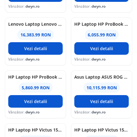
Vânzător:
dwyn.ro
Vânzător:
dwyn.ro
Lenovo Laptop Lenovo ThinkPad P16v Gen 3, Intel Core Ultra 7 255H, 16 inch, RAM 32GB, SSD 1TB, nVidia RTX PRO 2000 8GB, Windows 11 Pro, Negru
HP Laptop HP ProBook 4 G1i, Intel Core Ultra 7 255U, 16 inch Touch, RAM 24GB, SSD 1TB, Intel Graphics, Windows 11 Pro, Argintiu
16,383.99 RON
6,055.99 RON
Vezi detalii
Vezi detalii
Vânzător:
dwyn.ro
Vânzător:
dwyn.ro
HP Laptop HP ProBook 4 G1i, Intel Core Ultra 7 255U, 14 inch, RAM 24GB, SSD 1TB, Intel Graphics, Windows 11 Pro, Argintiu
Asus Laptop ASUS ROG Strix G16 (2025) G615LH-S5043, Intel Core Ultra 7 255HX, 16 inch, RAM 32GB, SSD 1TB, nVidia GeForce RTX 5050 8GB, No OS, Gri
5,860.99 RON
10,115.99 RON
Vezi detalii
Vezi detalii
Vânzător:
dwyn.ro
Vânzător:
dwyn.ro
HP Laptop HP Victus 15-fa2110nn, Intel Core i5-14450HX, 15.6 inch, RAM 24GB, SSD 1TB, nVidia GeForce RTX 4050 6GB, Free DOS, Negru
HP Laptop HP Victus 15-fa2107nn, Intel Core 5 210H, 15.6 inch, RAM 24GB, SSD 1TB, nVidia GeForce RTX 5050 8GB, Free DOS, Negru