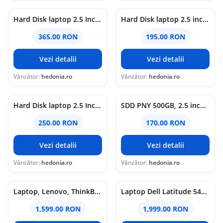
Hard Disk laptop 2.5 Inch HGST 7k1000-1000 1TB 6.0GB/s
Hard Disk laptop 2.5 inch Seagate 500GB ST500LM021 7200RPM
365.00 RON
195.00 RON
Vezi detalii
Vezi detalii
Vânzător:
hedonia.ro
Vânzător:
hedonia.ro
Hard Disk laptop 2.5 Inch HGST Z7K500-500 500GB 7200RPM
SDD PNY 500GB, 2.5 inch, Sata 3, CS900, 6 GB/S, SSD7CS900-500-RB, Laptop/Desktop
250.00 RON
170.00 RON
Vezi detalii
Vezi detalii
Vânzător:
hedonia.ro
Vânzător:
hedonia.ro
Laptop, Lenovo, ThinkBook, 15 G2 ITL, Type 20VE, Procesor i3-1115G4 pana la 4.1GHz, 15.6 inch Full HD, RAM 8Gb, SSD 256Gb, Intel UHD Graphics, Win 11 Pro Education
Laptop Dell Latitude 5420 cu procesor Intel Core i5-1145G7, 14 inch, Full HD, 16GB, 512GB SSD, Intel Iris Xe Graphics, Windows 10 Pro, Silver, refurbished
1,599.00 RON
1,999.00 RON