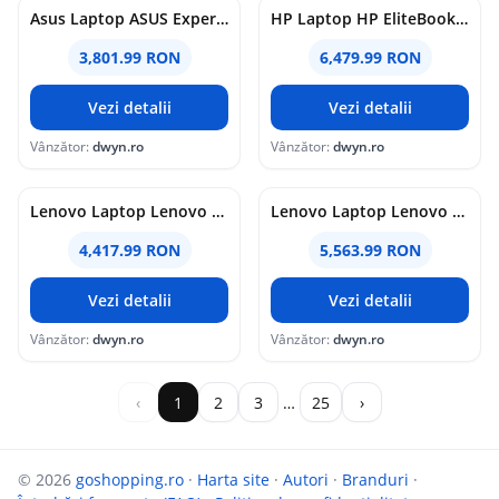
Asus Laptop ASUS ExpertBook B1 B1503CVA-S76017X, Intel Core i7-13620H, 15.6 inch, RAM 8GB, SSD 1TB, Intel UHD Graphics, Windows 11 Pro, Gri
HP Laptop HP EliteBook 8 G1i, Intel Core Ultra 7 255U, 16 inch, RAM 16GB, SSD 512GB, Intel Graphics, Windows 11 Pro, Argintiu
3,801.99 RON
6,479.99 RON
Vezi detalii
Vezi detalii
Vânzător:
dwyn.ro
Vânzător:
dwyn.ro
Lenovo Laptop Lenovo ThinkPad E16 Gen 3, AMD Ryzen 5 220, 16 inch, RAM 16GB, SSD 512GB, AMD Radeon 740M, No OS, Negru
Lenovo Laptop Lenovo ThinkPad E14 Gen 7, AMD Ryzen 5 220, 14 inch, RAM 16GB, SSD 512GB, AMD Radeon 740M Graphics, Windows 11 Pro, Negru
4,417.99 RON
5,563.99 RON
Vezi detalii
Vezi detalii
Vânzător:
dwyn.ro
Vânzător:
dwyn.ro
‹
1
2
3
…
25
›
© 2026
goshopping.ro
·
Harta site
·
Autori
·
Branduri
·