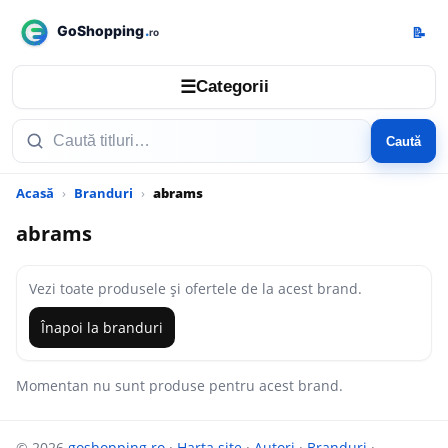
📝
☰
Categorii
Caută
Acasă
Branduri
abrams
abrams
Vezi toate produsele și ofertele de la acest brand.
Înapoi la branduri
Momentan nu sunt produse pentru acest brand.
© 2026
goshopping.ro
·
Harta site
·
Autori
·
Branduri
·