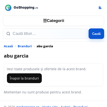
📝
☰
Categorii
Caută
Acasă
Branduri
abu garcia
abu garcia
Vezi toate produsele și ofertele de la acest brand.
Înapoi la branduri
Momentan nu sunt produse pentru acest brand.
© 2026
goshopping.ro
·
Harta site
·
Autori
·
Branduri
·