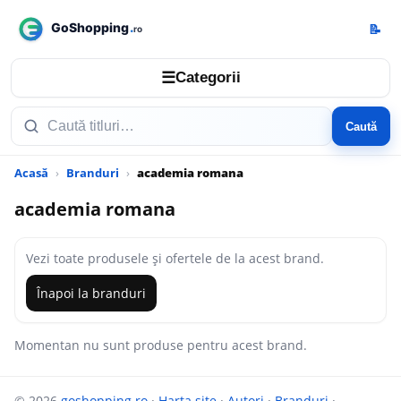
📝
☰
Categorii
Caută
Acasă
Branduri
academia romana
academia romana
Vezi toate produsele și ofertele de la acest brand.
Înapoi la branduri
Momentan nu sunt produse pentru acest brand.
© 2026
goshopping.ro
·
Harta site
·
Autori
·
Branduri
·