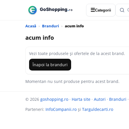
☰
Categorii
Acasă
Branduri
acum info
acum info
Vezi toate produsele și ofertele de la acest brand.
Înapoi la branduri
Momentan nu sunt produse pentru acest brand.
© 2026
goshopping.ro
·
Harta site
·
Autori
·
Branduri
Parteneri:
InfoCompanii.ro
și
Targuldecarti.ro