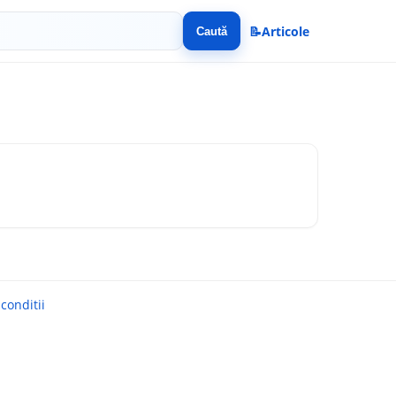
📝
Articole
Caută
conditii