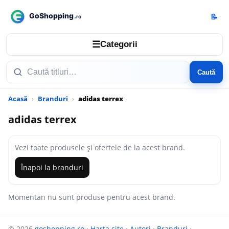
📝
☰
Categorii
Caută
Acasă
Branduri
adidas terrex
adidas terrex
Vezi toate produsele și ofertele de la acest brand.
Înapoi la branduri
Momentan nu sunt produse pentru acest brand.
© 2026
goshopping.ro
·
Harta site
·
Autori
·
Branduri
·