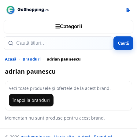
📝
☰
Categorii
Caută
Acasă
Branduri
adrian paunescu
adrian paunescu
Vezi toate produsele și ofertele de la acest brand.
Înapoi la branduri
Momentan nu sunt produse pentru acest brand.
© 2026
goshopping.ro
·
Harta site
·
Autori
·
Branduri
·