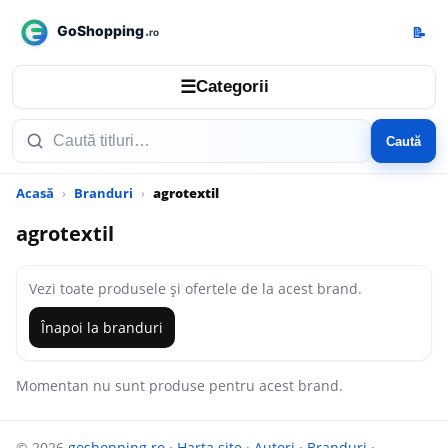
📝
☰
Categorii
Caută
Acasă
Branduri
agrotextil
agrotextil
Vezi toate produsele și ofertele de la acest brand.
Înapoi la branduri
Momentan nu sunt produse pentru acest brand.
© 2026
goshopping.ro
·
Harta site
·
Autori
·
Branduri
·