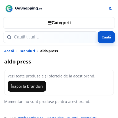
📝
☰
Categorii
Caută
Acasă
Branduri
aldo press
aldo press
Vezi toate produsele și ofertele de la acest brand.
Înapoi la branduri
Momentan nu sunt produse pentru acest brand.
© 2026
goshopping.ro
·
Harta site
·
Autori
·
Branduri
·