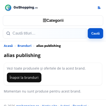
📝
☰
Categorii
Caută
Acasă
Branduri
alias publishing
alias publishing
Vezi toate produsele și ofertele de la acest brand.
Înapoi la branduri
Momentan nu sunt produse pentru acest brand.
© 2026
goshopping.ro
·
Harta site
·
Autori
·
Branduri
·