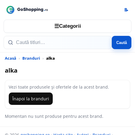
📝
☰
Categorii
Caută
Acasă
Branduri
alka
alka
Vezi toate produsele și ofertele de la acest brand.
Înapoi la branduri
Momentan nu sunt produse pentru acest brand.
© 2026
goshopping.ro
·
Harta site
·
Autori
·
Branduri
·