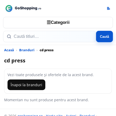
📝
☰
Categorii
Caută
Acasă
Branduri
cd press
cd press
Vezi toate produsele și ofertele de la acest brand.
Înapoi la branduri
Momentan nu sunt produse pentru acest brand.
© 2026
goshopping.ro
·
Harta site
·
Autori
·
Branduri
·