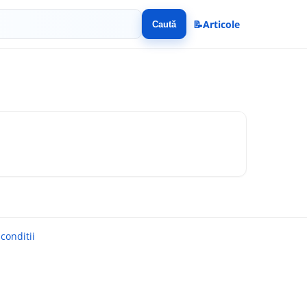
📝
Articole
Caută
conditii