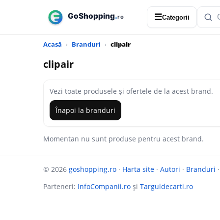
☰
Categorii
Acasă
Branduri
clipair
clipair
Vezi toate produsele și ofertele de la acest brand.
Înapoi la branduri
Momentan nu sunt produse pentru acest brand.
© 2026
goshopping.ro
·
Harta site
·
Autori
·
Branduri
Parteneri:
InfoCompanii.ro
și
Targuldecarti.ro