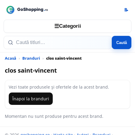
📝
☰
Categorii
Caută
Acasă
Branduri
clos saint-vincent
clos saint-vincent
Vezi toate produsele și ofertele de la acest brand.
Înapoi la branduri
Momentan nu sunt produse pentru acest brand.
© 2026
goshopping.ro
·
Harta site
·
Autori
·
Branduri
·