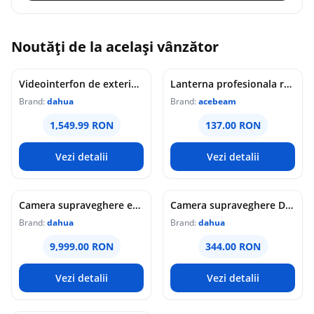
Noutăți de la același vânzător
Videointerfon de exterior IP WiFi Dahua VTO6631QB-WP, 2MP, ecran 5 inch, acces prin PIN/recunoastere faciala/card/Bluetooth, slot card, microfon/difuzor, PoE
Lanterna profesionala reincarcabila Acebeam Pokelit AA, 1000 lumeni, 105 m, gri
Brand:
dahua
Brand:
acebeam
1,549.99 RON
137.00 RON
Vezi detalii
Vezi detalii
Camera supraveghere exterior analogica Dome cu iluminare duala Dahua HAC-HDW1549X-IL-A-PRO-0360B-DIP, 5 MP, 2.8 mm, IR/lumina calda 50 m, microfon dublu
Camera supraveghere Dome analogica Dahua WizColor HAC-HDW1549X-A-PRO-0360B-DIP, 5 MP, 3.6 mm, lumina calda 50 m, microfon dublu
Brand:
dahua
Brand:
dahua
9,999.00 RON
344.00 RON
Vezi detalii
Vezi detalii