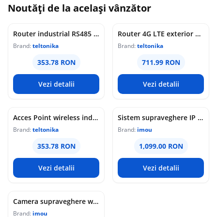
Noutăți de la același vânzător
Router industrial RS485 Teltonika RUT145, WiFi 4, 2x porturi Ethernet 10/100 Mbps, 1x RP-SMA, PoE pasiv, maganement de la distanta, montaj sina DIN
Router 4G LTE exterior Teltonika OTD144, WiFi, Cat 4, 150 Mbps, 2x porturi Ethernet, dual SIM, PoE, management de la distanta
Brand:
teltonika
Brand:
teltonika
353.78 RON
711.99 RON
Vezi detalii
Vezi detalii
Acces Point wireless industrial Teltonika DAP145, RS485, WiFi 4, Mesh, STA, 1x antena RP-SMA, 2x LAN 10/100 Mbps, PoE pasiv, sina DIN
Sistem supraveghere IP WiFi 6 cu panou solar Imou Full Color AOV AIR 2, 2 camere, 5MP, slot card, microfon/difuzor, IR/lumina alba 15m, 5000mAh, detectie om/vehicul, sirena
Brand:
teltonika
Brand:
imou
353.78 RON
1,099.00 RON
Vezi detalii
Vezi detalii
Camera supraveghere wireless IP PT Imou Titan Pro 4G LTE Active Deterrence IPC-U7LP-6T0T, 6 MP, 3.6 mm, IR 30 m, microfon si difuzor, slot card, night vision color, auto-tracking, detectie miscare, alarma, PoE
Brand:
imou