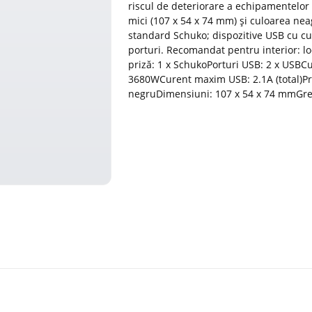
riscul de deteriorare a echipamentelor 
mici (107 x 54 x 74 mm) și culoarea neag
standard Schuko; dispozitive USB cu cu
porturi. Recomandat pentru interior: loc
priză: 1 x SchukoPorturi USB: 2 x USB
3680WCurent maxim USB: 2.1A (total)Pro
negruDimensiuni: 107 x 54 x 74 mmGre