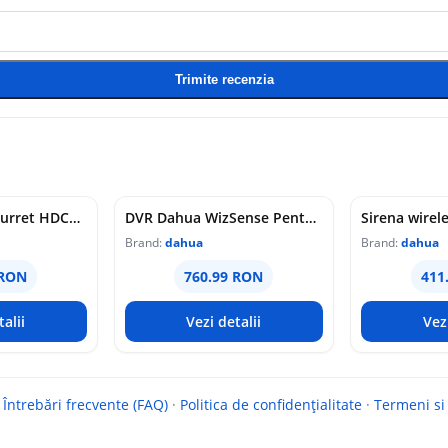
Trimite recenzia
Camera analog turret HDCVI Dahua, 5MP, Starlight, Smart Dual Light, IR 40m, lumina alba 40m, lentila 2.8mm, microfon, IP67, HAC-HDW1500T-IL-A-S3
DVR Dahua WizSense Penta-brid, 16 canale, 5MP, SMD Plus, AI Coding, pana la 24 camere IP 6MP, HDMI 4K, 1 HDD 16TB, XVR1B16H-I
Brand:
dahua
Brand:
dahua
 RON
760.99 RON
411
alii
Vezi detalii
Vez
·
Întrebări frecvente (FAQ)
·
Politica de confidențialitate
·
Termeni si 