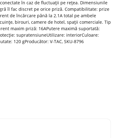
conectate în caz de fluctuații pe rețea. Dimensiunile
ră îl fac discret pe orice priză. Compatibilitate: prize
rent de încărcare până la 2.1A total pe ambele
uințe, birouri, camere de hotel, spații comerciale. Tip
Curent maxim priză: 16APutere maximă suportată:
tecție: supratensiuneUtilizare: interiorCuloare:
utate: 120 gProducător: V-TAC, SKU-8796