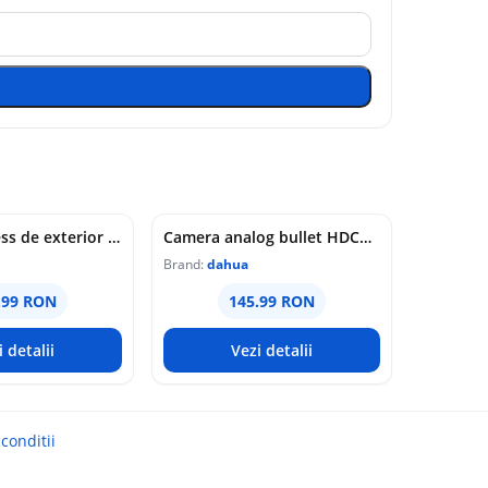
Sirena wireless de exterior Dahua, 868 MHz, 110 dB, alarma audio-vizuala, comunicare bidirectionala, 12V DC sau baterii, IP65, ARA13-W2(868)YELLOW
Camera analog bullet HDCVI Dahua, 2MP, Smart Dual Light, IR 20m, lumina alba 20m, lentila 3.6mm, microfon, IP67, HAC-HFW1200CMP-IL-A-0360B-S6
Brand:
dahua
.99 RON
145.99 RON
i detalii
Vezi detalii
conditii