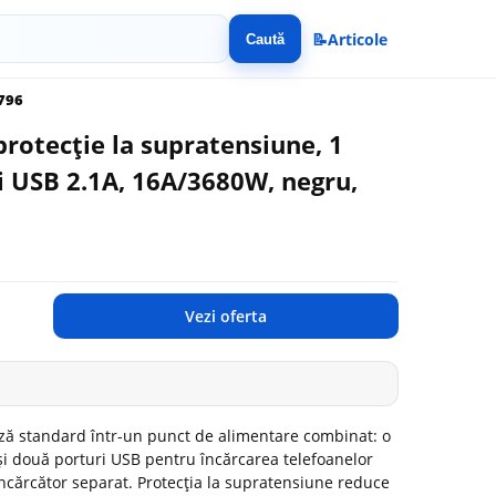
📝
Articole
Caută
8796
protecție la supratensiune, 1
ri USB 2.1A, 16A/3680W, negru,
Vezi oferta
ză standard într-un punct de alimentare combinat: o
și două porturi USB pentru încărcarea telefoanelor
 încărcător separat. Protecția la supratensiune reduce