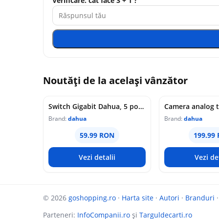
Verificare: cât face 3 + 1 ?
Noutăți de la același vânzător
Switch Gigabit Dahua, 5 porturi 10/100/1000 Mbps, unmanaged, Plug &amp; Play, carcasa metalica, DH-SG1005
Brand:
dahua
Brand:
dahua
59.99 RON
199.99
Vezi detalii
Vezi det
© 2026
goshopping.ro
·
Harta site
·
Autori
·
Branduri
Parteneri:
InfoCompanii.ro
și
Targuldecarti.ro