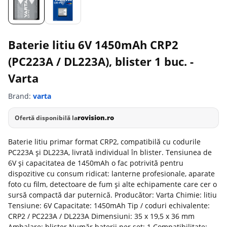
Baterie litiu 6V 1450mAh CRP2
(PC223A / DL223A), blister 1 buc. -
Varta
Brand:
varta
rovision.ro
Ofertă disponibilă la
Baterie litiu primar format CRP2, compatibilă cu codurile
PC223A și DL223A, livrată individual în blister. Tensiunea de
6V și capacitatea de 1450mAh o fac potrivită pentru
dispozitive cu consum ridicat: lanterne profesionale, aparate
foto cu film, detectoare de fum și alte echipamente care cer o
sursă compactă dar puternică. Producător: Varta Chimie: litiu
Tensiune: 6V Capacitate: 1450mAh Tip / coduri echivalente:
CRP2 / PC223A / DL223A Dimensiuni: 35 x 19,5 x 36 mm
Ambalare: blister Număr baterii per set: 1 Compatibilitate: