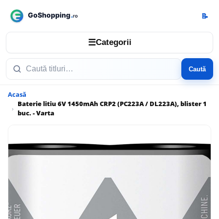
📝
☰
Categorii
Caută
Acasă
Baterie litiu 6V 1450mAh CRP2 (PC223A / DL223A), blister 1
buc. - Varta