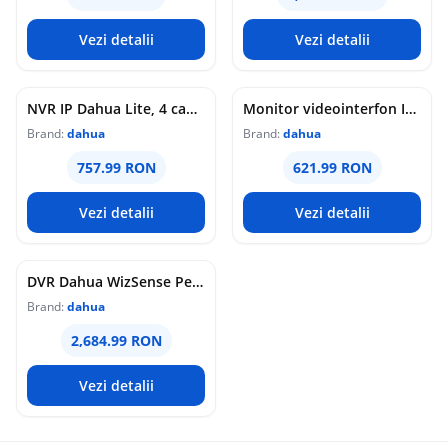
Vezi detalii
Vezi detalii
NVR IP Dahua Lite, 4 canale, 12MP, SMD Plus, 160 Mbps, HDMI 4K, 2 porturi LAN Gigabit, 1 HDD 20TB, NVR4104HS-2N-4KS3
Monitor videointerfon IP Wi-Fi Dahua, 7 inch, touchscreen, 1024x600, audio bidirectional, PoE, 6 intrari alarma, VTH2621G-WP
Brand:
dahua
Brand:
dahua
757.99 RON
621.99 RON
Vezi detalii
Vezi detalii
DVR Dahua WizSense Penta-brid, 16 canale, 4K/5MP, AcuPick, SMD Plus, recunoastere faciala, audio bidirectional, HDMI 4K, 2 HDD x 16TB, XVR5216A-4KL-I3/T
Brand:
dahua
2,684.99 RON
Vezi detalii