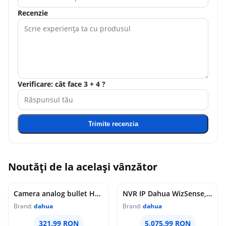
Recenzie
Verificare: cât face 3 + 4 ?
Trimite recenzia
Noutăți de la același vânzător
Camera analog bullet HDCVI Dahua, 8MP 4K, Smart Dual Light, IR 40m, lumina calda 40m, lentila 3.6mm, microfon, WDR 120dB, IP67, HAC-HFW1801TLMP-IL-A-0360B-S2
NVR IP Dahua WizSense, 64 canale, 32MP, AcuPick, WizSeek, SMD Plus, recunoastere faciala, HDMI 8K, 4 HDD x 26TB, NVR5464-EI2
Brand:
dahua
Brand:
dahua
321.99 RON
5,075.99 RON