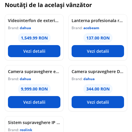
Noutăți de la același vânzător
Videointerfon de exterior IP WiFi Dahua VTO6631QB-WP, 2MP, ecran 5 inch, acces prin PIN/recunoastere faciala/card/Bluetooth, slot card, microfon/difuzor, PoE
Lanterna profesionala reincarcabila Acebeam Pokelit AA, 1000 lumeni, 105 m, gri
Brand:
dahua
Brand:
acebeam
1,549.99 RON
137.00 RON
Vezi detalii
Vezi detalii
Camera supraveghere exterior analogica Dome cu iluminare duala Dahua HAC-HDW1549X-IL-A-PRO-0360B-DIP, 5 MP, 2.8 mm, IR/lumina calda 50 m, microfon dublu
Camera supraveghere Dome analogica Dahua WizColor HAC-HDW1549X-A-PRO-0360B-DIP, 5 MP, 3.6 mm, lumina calda 50 m, microfon dublu
Brand:
dahua
Brand:
dahua
9,999.00 RON
344.00 RON
Vezi detalii
Vezi detalii
Sistem supraveghere IP Dome Reolink Color Night Vision NVS16-12MD8, 8 camere, 12 MP, IR / lumina alba 30 m, 4 mm, microfon si difuzor, detectie om/vehicul/animal, PoE, HDD 4 TB inclus
Brand:
reolink