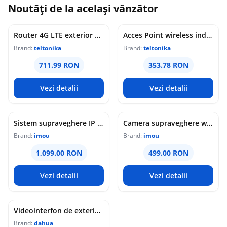
Noutăți de la același vânzător
Router 4G LTE exterior Teltonika OTD144, WiFi, Cat 4, 150 Mbps, 2x porturi Ethernet, dual SIM, PoE, management de la distanta
Acces Point wireless industrial Teltonika DAP145, RS485, WiFi 4, Mesh, STA, 1x antena RP-SMA, 2x LAN 10/100 Mbps, PoE pasiv, sina DIN
Brand:
teltonika
Brand:
teltonika
711.99 RON
353.78 RON
Vezi detalii
Vezi detalii
Sistem supraveghere IP WiFi 6 cu panou solar Imou Full Color AOV AIR 2, 2 camere, 5MP, slot card, microfon/difuzor, IR/lumina alba 15m, 5000mAh, detectie om/vehicul, sirena
Camera supraveghere wireless IP PT Imou Titan Pro 4G LTE Active Deterrence IPC-U7LP-6T0T, 6 MP, 3.6 mm, IR 30 m, microfon si difuzor, slot card, night vision color, auto-tracking, detectie miscare, alarma, PoE
Brand:
imou
Brand:
imou
1,099.00 RON
499.00 RON
Vezi detalii
Vezi detalii
Videointerfon de exterior IP WiFi Dahua VTO6631QB-WP, 2MP, ecran 5 inch, acces prin PIN/recunoastere faciala/card/Bluetooth, slot card, microfon/difuzor, PoE
Brand:
dahua