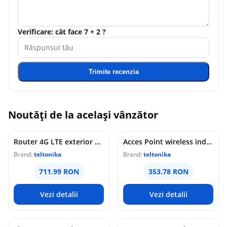
Verificare: cât face 7 + 2 ?
Trimite recenzia
Noutăți de la același vânzător
Router 4G LTE exterior Teltonika OTD144, WiFi, Cat 4, 150 Mbps, 2x porturi Ethernet, dual SIM, PoE, management de la distanta
Acces Point wireless industrial Teltonika DAP145, RS485, WiFi 4, Mesh, STA, 1x antena RP-SMA, 2x LAN 10/100 Mbps, PoE pasiv, sina DIN
Brand:
teltonika
Brand:
teltonika
711.99 RON
353.78 RON
Vezi detalii
Vezi detalii