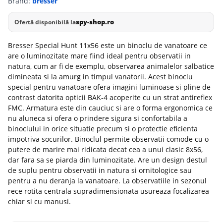
Brand:
bresser
spy-shop.ro
Ofertă disponibilă la
Bresser Special Hunt 11x56 este un binoclu de vanatoare ce
are o luminozitate mare fiind ideal pentru observatii in
natura, cum ar fi de exemplu, observarea animalelor salbatice
dimineata si la amurg in timpul vanatorii. Acest binoclu
special pentru vanatoare ofera imagini luminoase si pline de
contrast datorita opticii BAK-4 acoperite cu un strat antireflex
FMC. Armatura este din cauciuc si are o forma ergonomica ce
nu aluneca si ofera o prindere sigura si confortabila a
binoclului in orice situatie precum si o protectie eficienta
impotriva socurilor. Binoclul permite observatii comode cu o
putere de marire mai ridicata decat cea a unui clasic 8x56,
dar fara sa se piarda din luminozitate. Are un design destul
de suplu pentru observatii in natura si ornitologice sau
pentru a nu deranja la vanatoare. La observatiile in sezonul
rece rotita centrala supradimensionata usureaza focalizarea
chiar si cu manusi.