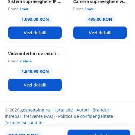
Sistem supraveghere IP WiFi 6 cu panou solar Imou Full Color AOV AIR 2, 2 camere, 5MP, slot card, microfon/difuzor, IR/lumina alba 15m, 5000mAh, detectie om/vehicul, sirena
Camera supraveghere wireless IP PT Imou Titan Pro 4G LTE Active Deterrence IPC-U7LP-6T0T, 6 MP, 3.6 mm, IR 30 m, microfon si difuzor, slot card, night vision color, auto-tracking, detectie miscare, alarma, PoE
Brand:
imou
Brand:
imou
1,099.00 RON
499.00 RON
Vezi detalii
Vezi detalii
Videointerfon de exterior IP WiFi Dahua VTO6631QB-WP, 2MP, ecran 5 inch, acces prin PIN/recunoastere faciala/card/Bluetooth, slot card, microfon/difuzor, PoE
Brand:
dahua
1,549.99 RON
Vezi detalii
© 2026
goshopping.ro
·
Harta site
·
Autori
·
Branduri
·
Întrebări frecvente (FAQ)
·
Politica de confidențialitate
·
Termeni si conditii
Parteneri:
InfoCompanii.ro
și
Targuldecarti.ro