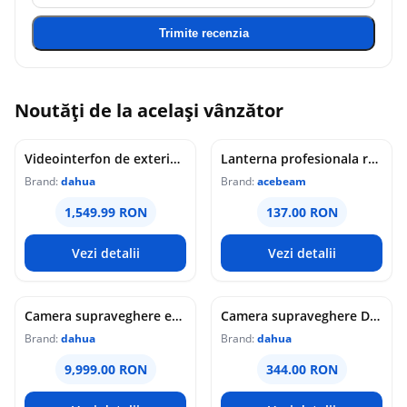
Trimite recenzia
Noutăți de la același vânzător
Videointerfon de exterior IP WiFi Dahua VTO6631QB-WP, 2MP, ecran 5 inch, acces prin PIN/recunoastere faciala/card/Bluetooth, slot card, microfon/difuzor, PoE
Lanterna profesionala reincarcabila Acebeam Pokelit AA, 1000 lumeni, 105 m, gri
Brand:
dahua
Brand:
acebeam
1,549.99 RON
137.00 RON
Vezi detalii
Vezi detalii
Camera supraveghere exterior analogica Dome cu iluminare duala Dahua HAC-HDW1549X-IL-A-PRO-0360B-DIP, 5 MP, 2.8 mm, IR/lumina calda 50 m, microfon dublu
Camera supraveghere Dome analogica Dahua WizColor HAC-HDW1549X-A-PRO-0360B-DIP, 5 MP, 3.6 mm, lumina calda 50 m, microfon dublu
Brand:
dahua
Brand:
dahua
9,999.00 RON
344.00 RON