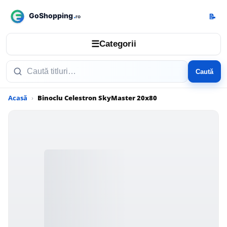
📝
☰
Categorii
Caută
Acasă
Binoclu Celestron SkyMaster 20x80