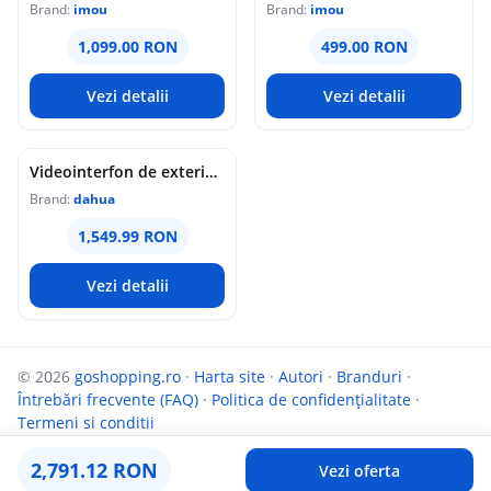
Brand:
imou
Brand:
imou
1,099.00 RON
499.00 RON
Vezi detalii
Vezi detalii
Videointerfon de exterior IP WiFi Dahua VTO6631QB-WP, 2MP, ecran 5 inch, acces prin PIN/recunoastere faciala/card/Bluetooth, slot card, microfon/difuzor, PoE
Brand:
dahua
1,549.99 RON
Vezi detalii
© 2026
goshopping.ro
·
Harta site
·
Autori
·
Branduri
·
Întrebări frecvente (FAQ)
·
Politica de confidențialitate
·
Termeni si conditii
Parteneri:
InfoCompanii.ro
și
Targuldecarti.ro
2,791.12 RON
Vezi oferta