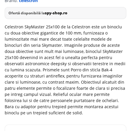
Brand:
celestron
spy-shop.ro
Ofertă disponibilă la
Celestron SkyMaster 25x100 de la Celestron este un binoclu
cu doua obiective gigantice de 100 mm, furnizeaza o
luminozitate mai mare decat toate celelalte modele de
binocluri din seria Skymaster. Imaginile produse de aceste
doua obiective sunt mult mai luminoase, binoclul SkyMaster
25x100 devenind in acest fel o unealta perfecta pentru
observatii astronomice deepsky si observatii terestre in medii
cu lumina scazuta. Prismele sunt Porro din sticla Bak-4
acoperite cu straturi antireflex, pentru furnizarea imaginilor
clare si luminoase, cu contrast maxim. Obiectivul alcatuit din
patru elemente permite o focalizare foarte de clara si precisa
pe intreg campul vizual. Relieful ocular mare permite
folosirea lui si de catre persoanele purtatoare de ochelari.
Bara cu adaptor pentru trepied permite montarea acestui
binoclu pe un trepied suficient de solid.