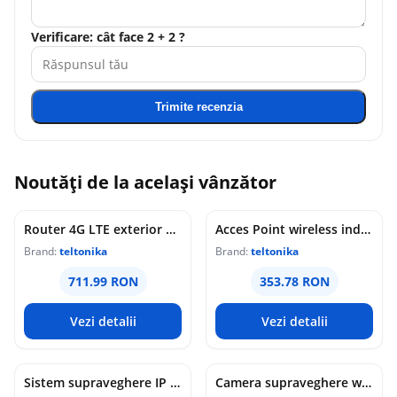
Verificare: cât face 2 + 2 ?
Trimite recenzia
Noutăți de la același vânzător
Router 4G LTE exterior Teltonika OTD144, WiFi, Cat 4, 150 Mbps, 2x porturi Ethernet, dual SIM, PoE, management de la distanta
Acces Point wireless industrial Teltonika DAP145, RS485, WiFi 4, Mesh, STA, 1x antena RP-SMA, 2x LAN 10/100 Mbps, PoE pasiv, sina DIN
Brand:
teltonika
Brand:
teltonika
711.99 RON
353.78 RON
Vezi detalii
Vezi detalii
Sistem supraveghere IP WiFi 6 cu panou solar Imou Full Color AOV AIR 2, 2 camere, 5MP, slot card, microfon/difuzor, IR/lumina alba 15m, 5000mAh, detectie om/vehicul, sirena
Camera supraveghere wireless IP PT Imou Titan Pro 4G LTE Active Deterrence IPC-U7LP-6T0T, 6 MP, 3.6 mm, IR 30 m, microfon si difuzor, slot card, night vision color, auto-tracking, detectie miscare, alarma, PoE