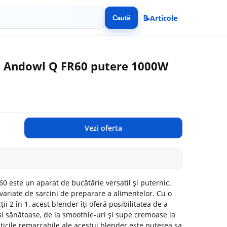
📝
Articole
Caută
l Andowl Q FR60 putere 1000W
Vezi oferta
 este un aparat de bucătărie versatil și puternic,
variate de sarcini de preparare a alimentelor. Cu o
 2 în 1, acest blender îți oferă posibilitatea de a
 și sănătoase, de la smoothie-uri și supe cremoase la
sticile remarcabile ale acestui blender este puterea sa