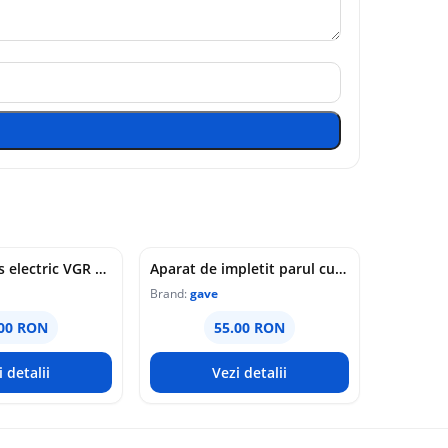
Aparat de ras electric VGR V 353 pentru barba fata si contur USB autonomie 60 minute
Aparat de impletit parul cu baterii pentru codite si impletituri
Brand:
gave
.00 RON
55.00 RON
i detalii
Vezi detalii