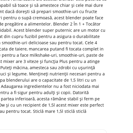
pabil să toace și să amestece chiar și cele mai dure
ent dacă dorești să prepari smoothie-uri cu fructe
ri pentru o supă cremoasă, acest blender poate face
 de pregătire a alimentelor. Blender 2 În 1 + Tocător
xidabil. Acest blender super puternic are un motor cu
t din cupru fuzibil pentru a asigura o durabilitate
 smoothie-uri delicioase sau pentru tocat. Cele 4
icata de taiere, mancarea putand fi tocata complet in
e pentru a face milkshake-uri, smoothie-uri, paste de
st mixer are 3 viteze și funcția Plus pentru a atinge
 Puteți măcina, amesteca sau zdrobi cu ușurință
nuci și legume. Mențineți nutrienții necesari pentru a
a blenderului are o capacitate de 1,5 litri cu un
i. Adaugarea ingredientelor nu a fost niciodata mai
ru a fi sigur pentru adulți și copii. Datorită
partea inferioară, acesta rămâne stabil și ferm pe
w și cu un recipient de 1,5l acest mixer este perfect
u pentru tocat. Sticlă mare 1,5l sticlă sticlă