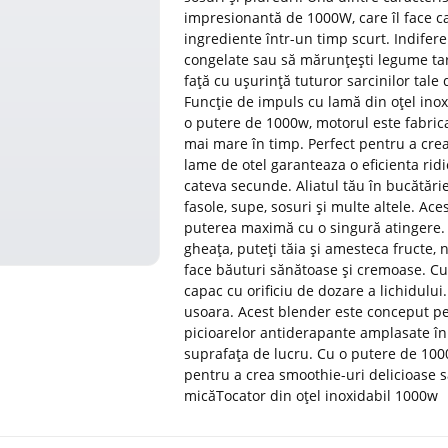
impresionantă de 1000W, care îl face ca
ingrediente într-un timp scurt. Indifer
congelate sau să mărunțești legume ta
față cu ușurință tuturor sarcinilor tale
Funcție de impuls cu lamă din oțel ino
o putere de 1000w, motorul este fabrica
mai mare în timp. Perfect pentru a crea
lame de otel garanteaza o eficienta rid
cateva secunde. Aliatul tău în bucătări
fasole, supe, sosuri și multe altele. Ace
puterea maximă cu o singură atingere.
gheața, puteți tăia și amesteca fructe, 
face băuturi sănătoase și cremoase. Cup
capac cu orificiu de dozare a lichidulu
usoara. Acest blender este conceput pent
picioarelor antiderapante amplasate în 
suprafața de lucru. Cu o putere de 1000
pentru a crea smoothie-uri delicioase sa
micăTocator din oțel inoxidabil 1000w