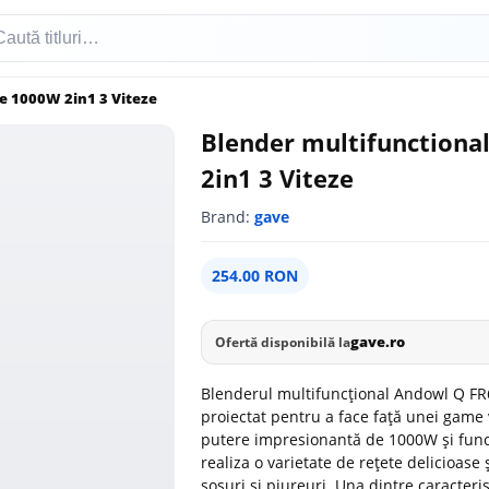
e 1000W 2in1 3 Viteze
Blender multifunctiona
2in1 3 Viteze
Brand:
gave
254.00 RON
gave.ro
Ofertă disponibilă la
Blenderul multifuncțional Andowl Q FR60
proiectat pentru a face față unei game 
putere impresionantă de 1000W și funcții
realiza o varietate de rețete delicioase
sosuri și piureuri. Una dintre caracteri