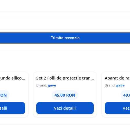
Trimite recenzia
Tava de copt rotunda silicon alimentar reutilizabila rezistenta la caldura 30x30cm
Set 2 Folii de protectie transparente pentru bucatarie autocolanta rezistenta la temperaturi mari 60x300cm
Brand:
gave
Brand:
gave
RON
45.00 RON
49
alii
Vezi detalii
Vez