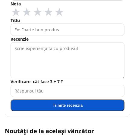
Nota
★
★
★
★
★
Titlu
Recenzie
Verificare: cât face 3 + 7 ?
Trimite recenzia
Noutăți de la același vânzător