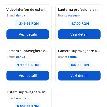
Videointerfon de exterior IP WiFi Dahua VTO6631QB-WP, 2MP, ecran 5 inch, acces prin PIN/recunoastere faciala/card/Bluetooth, slot card, microfon/difuzor, PoE
Lanterna profesionala reincarcabila Acebeam Pokelit AA, 1000 lumeni, 105 m, gri
Brand:
dahua
Brand:
acebeam
1,549.99 RON
137.00 RON
Vezi detalii
Vezi detalii
Camera supraveghere exterior analogica Dome cu iluminare duala Dahua HAC-HDW1549X-IL-A-PRO-0360B-DIP, 5 MP, 2.8 mm, IR/lumina calda 50 m, microfon dublu
Camera supraveghere Dome analogica Dahua WizColor HAC-HDW1549X-A-PRO-0360B-DIP, 5 MP, 3.6 mm, lumina calda 50 m, microfon dublu
Brand:
dahua
Brand:
dahua
9,999.00 RON
344.00 RON
Vezi detalii
Vezi detalii
Sistem supraveghere IP Dome Reolink Color Night Vision NVS16-12MD8, 8 camere, 12 MP, IR / lumina alba 30 m, 4 mm, microfon si difuzor, detectie om/vehicul/animal, PoE, HDD 4 TB inclus
Brand:
reolink
6,608.99 RON