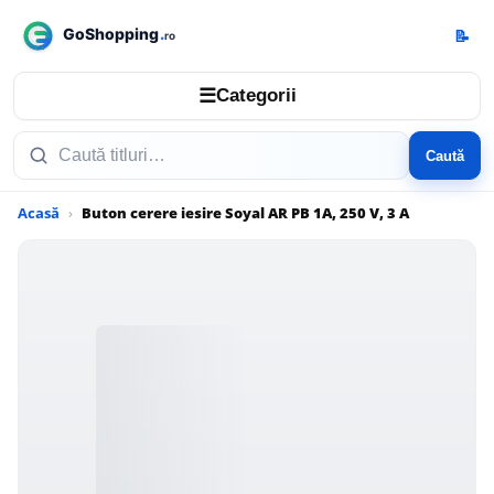
📝
☰
Categorii
Caută
Acasă
Buton cerere iesire Soyal AR PB 1A, 250 V, 3 A