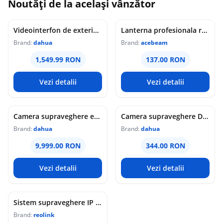
Noutăți de la același vânzător
Videointerfon de exterior IP WiFi Dahua VTO6631QB-WP, 2MP, ecran 5 inch, acces prin PIN/recunoastere faciala/card/Bluetooth, slot card, microfon/difuzor, PoE
Lanterna profesionala reincarcabila Acebeam Pokelit AA, 1000 lumeni, 105 m, gri
Brand:
dahua
Brand:
acebeam
1,549.99 RON
137.00 RON
Vezi detalii
Vezi detalii
Camera supraveghere exterior analogica Dome cu iluminare duala Dahua HAC-HDW1549X-IL-A-PRO-0360B-DIP, 5 MP, 2.8 mm, IR/lumina calda 50 m, microfon dublu
Camera supraveghere Dome analogica Dahua WizColor HAC-HDW1549X-A-PRO-0360B-DIP, 5 MP, 3.6 mm, lumina calda 50 m, microfon dublu
Brand:
dahua
Brand:
dahua
9,999.00 RON
344.00 RON
Vezi detalii
Vezi detalii
Sistem supraveghere IP Dome Reolink Color Night Vision NVS16-12MD8, 8 camere, 12 MP, IR / lumina alba 30 m, 4 mm, microfon si difuzor, detectie om/vehicul/animal, PoE, HDD 4 TB inclus
Brand:
reolink