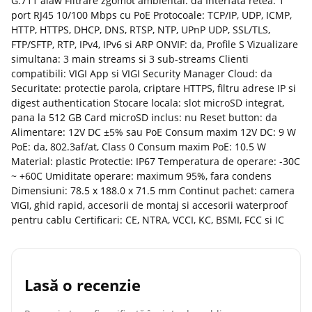
G.711 alaw Filtrare zgomot ambiental: da Interfata retea: 1
port RJ45 10/100 Mbps cu PoE Protocoale: TCP/IP, UDP, ICMP,
HTTP, HTTPS, DHCP, DNS, RTSP, NTP, UPnP UDP, SSL/TLS,
FTP/SFTP, RTP, IPv4, IPv6 si ARP ONVIF: da, Profile S Vizualizare
simultana: 3 main streams si 3 sub-streams Clienti
compatibili: VIGI App si VIGI Security Manager Cloud: da
Securitate: protectie parola, criptare HTTPS, filtru adrese IP si
digest authentication Stocare locala: slot microSD integrat,
pana la 512 GB Card microSD inclus: nu Reset button: da
Alimentare: 12V DC ±5% sau PoE Consum maxim 12V DC: 9 W
PoE: da, 802.3af/at, Class 0 Consum maxim PoE: 10.5 W
Material: plastic Protectie: IP67 Temperatura de operare: -30C
~ +60C Umiditate operare: maximum 95%, fara condens
Dimensiuni: 78.5 x 188.0 x 71.5 mm Continut pachet: camera
VIGI, ghid rapid, accesorii de montaj si accesorii waterproof
pentru cablu Certificari: CE, NTRA, VCCI, KC, BSMI, FCC si IC
Lasă o recenzie