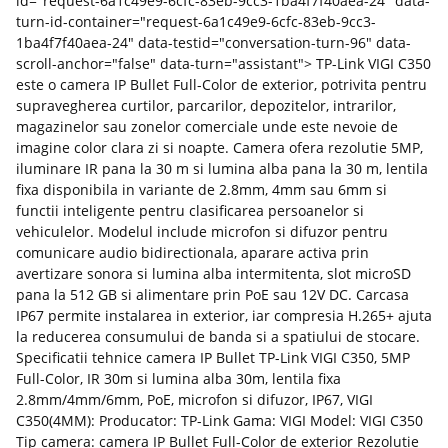
id="request-6a1c49e9-6cfc-83eb-9cc3-1ba4f7f40aea-24" data-
turn-id-container="request-6a1c49e9-6cfc-83eb-9cc3-
1ba4f7f40aea-24" data-testid="conversation-turn-96" data-
scroll-anchor="false" data-turn="assistant"> TP-Link VIGI C350
este o camera IP Bullet Full-Color de exterior, potrivita pentru
supravegherea curtilor, parcarilor, depozitelor, intrarilor,
magazinelor sau zonelor comerciale unde este nevoie de
imagine color clara zi si noapte. Camera ofera rezolutie 5MP,
iluminare IR pana la 30 m si lumina alba pana la 30 m, lentila
fixa disponibila in variante de 2.8mm, 4mm sau 6mm si
functii inteligente pentru clasificarea persoanelor si
vehiculelor. Modelul include microfon si difuzor pentru
comunicare audio bidirectionala, aparare activa prin
avertizare sonora si lumina alba intermitenta, slot microSD
pana la 512 GB si alimentare prin PoE sau 12V DC. Carcasa
IP67 permite instalarea in exterior, iar compresia H.265+ ajuta
la reducerea consumului de banda si a spatiului de stocare.
Specificatii tehnice camera IP Bullet TP-Link VIGI C350, 5MP
Full-Color, IR 30m si lumina alba 30m, lentila fixa
2.8mm/4mm/6mm, PoE, microfon si difuzor, IP67, VIGI
C350(4MM): Producator: TP-Link Gama: VIGI Model: VIGI C350
Tip camera: camera IP Bullet Full-Color de exterior Rezolutie