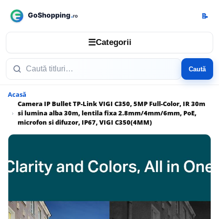
📝
☰
Categorii
Caută
Acasă
Camera IP Bullet TP-Link VIGI C350, 5MP Full-Color, IR 30m
si lumina alba 30m, lentila fixa 2.8mm/4mm/6mm, PoE,
microfon si difuzor, IP67, VIGI C350(4MM)