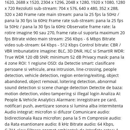
1620, 2688 x 1520, 2304 x 1296, 2048 x 1280, 1920 x 1080, 1280
x 720 Rezolutii sub-stream: 704 x 576, 640 x 480, 352 x 288,
320 x 240 Frame rate main stream: pana la 25 fps la 50Hz /
pana la 30 fps la 60Hz Frame rate sub-stream: pana la 25 fps
la 50Hz / pana la 30 fps la 60Hz Observatie frame rate: la
rotire imagine 90 sau 270, frame rate-ul suporta maximum 20
fps Bitrate video main stream: 256 Kbps - 6 Mbps Bitrate
video sub-stream: 64 Kbps - 512 Kbps Control bitrate: CBR /
VBR Imbunatatire imagine: BLC, 3D DNR, HLC si SmartIR WDR:
True WDR 120 dB SNR: minimum 52 dB Privacy mask: pana la
4 zone ROI: 1 regiune OSD: da Detectie smart: clasificare
persoane si vehicule, area intrusion, line-crossing, people
detection, vehicle detection, region entering/exiting, object
abandoned, object removal, loitering detection, abnormal
sound detection si scene change detection Detectie de baza:
motion detection, video tampering si illegal login Analiza AI:
People & Vehicle Analytics Alarmare: inregistrare pe card,
notificari push, avertizare sonora si lumina alba intermitenta
Audio integrat: microfon si difuzor Comunicare audio:
bidirectionala Raza microfon: pana la 5 m Compresie audio:
da Rata esantionare audio: 8 kHz Bitrate audio: 64 Kbps,