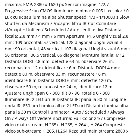
maxima: 5MP, 2880 x 1620 px Senzor imagine: 1/2.7”
Progressive Scan CMOS Iluminare minima: 0.005 Lux color / 0
Lux cu IR sau lumina alba Shutter speed: 1/3 - 1/10000 s Slow
shutter: da Mecanism zi/noapte: filtru IR-Cut Comutare
zi/noapte: Unified / Scheduled / Auto Lentila: fixa Distanta
focala: 2.8 mm / 4 mm / 6 mm Apertura: F1.6 Unghi vizual 2.8
mm: 109 orizontal, 57 vertical, 128 diagonal Unghi vizual 4
mm: 90 orizontal, 48 vertical, 107 diagonal Unghi vizual 6 mm:
56 orizontal, 30.5 vertical, 66 diagonal Montura lentila: M12
Distanta DORI 2.8 mm: detectie 63 m, observare 26 m,
recunoastere 12 m, identificare 6 m Distanta DORI 4 mm:
detectie 80 m, observare 33 m, recunoastere 16 m,
identificare 8 m Distanta DORI 6 mm: detectie 120 m,
observare 50 m, recunoastere 24 m, identificare 12 m
Ajustare unghi: pan 0 - 360, tilt 0 - 90, rotatie 0 - 360
Iluminare IR: 2 LED-uri IR Distanta IR: pana la 30 m Lungime
unda IR: 850 nm Lumina alba: 2 LED-uri Distanta lumina alba:
pana la 30 m Control iluminator: Auto / Scheduled / Always
On / Always Off Vedere nocturna: Full-Color 24/7 Compresie
video main stream: H.265+, H.265, H.264+, H.264 Compresie
video sub-stream: H.265, H.264 Rezolutii main stream: 2880 x