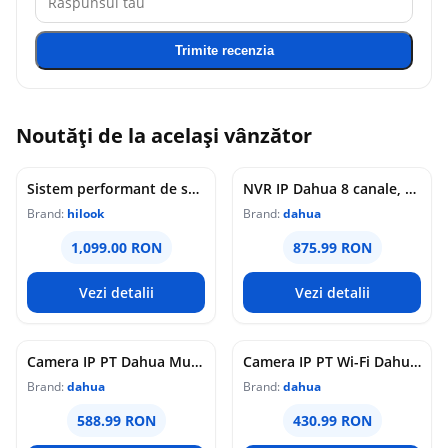
Trimite recenzia
Noutăți de la același vânzător
Sistem performant de supraveghere Wi-Fi HiLook cu 2 camere rotative, 4 MP 2K, detectare persoane si vehicule, audio bidirectional, vedere nocturna IR 20 m, Hard inclus
NVR IP Dahua 8 canale, 12MP, 8 porturi PoE, WizSense, NVR2108HS-8P-I2
Brand:
hilook
Brand:
dahua
1,099.00 RON
875.99 RON
Vezi detalii
Vezi detalii
Camera IP PT Dahua MultiVision 2+2MP, Smart Dual Light 30m, 4mm, audio bidirectional, SDT2A200-2F-NB-A-PV
Camera IP PT Wi-Fi Dahua, 5MP, AOV, IR 30m, lumina calda 20m, lentila 3.6mm, detectie persoane si vehicule, audio bidirectional, Wi-Fi 6, baterie, MicroSD, IP66, BP5E
Brand:
dahua
Brand:
dahua
588.99 RON
430.99 RON