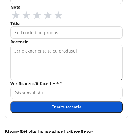
Nota
★
★
★
★
★
Titlu
Recenzie
Verificare: cât face 1 + 9 ?
Trimite recenzia
Noutăți de la același vânzător