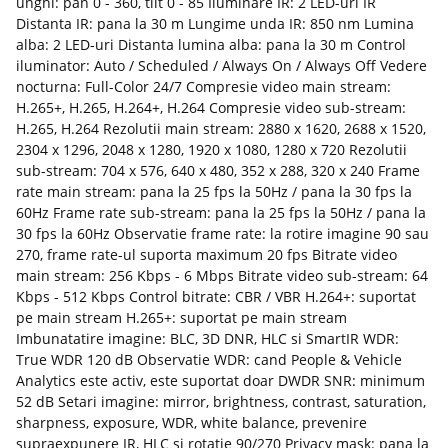
unghi: pan 0 - 360, tilt 0 - 85 Iluminare IR: 2 LED-uri IR
Distanta IR: pana la 30 m Lungime unda IR: 850 nm Lumina
alba: 2 LED-uri Distanta lumina alba: pana la 30 m Control
iluminator: Auto / Scheduled / Always On / Always Off Vedere
nocturna: Full-Color 24/7 Compresie video main stream:
H.265+, H.265, H.264+, H.264 Compresie video sub-stream:
H.265, H.264 Rezolutii main stream: 2880 x 1620, 2688 x 1520,
2304 x 1296, 2048 x 1280, 1920 x 1080, 1280 x 720 Rezolutii
sub-stream: 704 x 576, 640 x 480, 352 x 288, 320 x 240 Frame
rate main stream: pana la 25 fps la 50Hz / pana la 30 fps la
60Hz Frame rate sub-stream: pana la 25 fps la 50Hz / pana la
30 fps la 60Hz Observatie frame rate: la rotire imagine 90 sau
270, frame rate-ul suporta maximum 20 fps Bitrate video
main stream: 256 Kbps - 6 Mbps Bitrate video sub-stream: 64
Kbps - 512 Kbps Control bitrate: CBR / VBR H.264+: suportat
pe main stream H.265+: suportat pe main stream
Imbunatatire imagine: BLC, 3D DNR, HLC si SmartIR WDR:
True WDR 120 dB Observatie WDR: cand People & Vehicle
Analytics este activ, este suportat doar DWDR SNR: minimum
52 dB Setari imagine: mirror, brightness, contrast, saturation,
sharpness, exposure, WDR, white balance, prevenire
supraexpunere IR, HLC si rotatie 90/270 Privacy mask: pana la