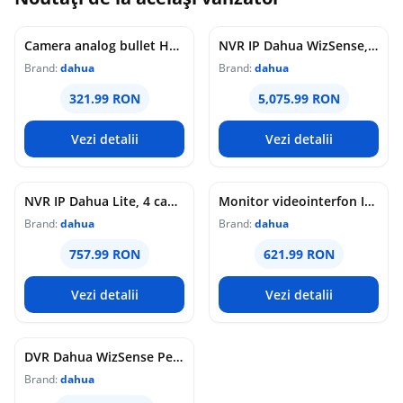
Camera analog bullet HDCVI Dahua, 8MP 4K, Smart Dual Light, IR 40m, lumina calda 40m, lentila 3.6mm, microfon, WDR 120dB, IP67, HAC-HFW1801TLMP-IL-A-0360B-S2
NVR IP Dahua WizSense, 64 canale, 32MP, AcuPick, WizSeek, SMD Plus, recunoastere faciala, HDMI 8K, 4 HDD x 26TB, NVR5464-EI2
Brand:
dahua
Brand:
dahua
321.99 RON
5,075.99 RON
Vezi detalii
Vezi detalii
NVR IP Dahua Lite, 4 canale, 12MP, SMD Plus, 160 Mbps, HDMI 4K, 2 porturi LAN Gigabit, 1 HDD 20TB, NVR4104HS-2N-4KS3
Monitor videointerfon IP Wi-Fi Dahua, 7 inch, touchscreen, 1024x600, audio bidirectional, PoE, 6 intrari alarma, VTH2621G-WP
Brand:
dahua
Brand:
dahua
757.99 RON
621.99 RON
Vezi detalii
Vezi detalii
DVR Dahua WizSense Penta-brid, 16 canale, 4K/5MP, AcuPick, SMD Plus, recunoastere faciala, audio bidirectional, HDMI 4K, 2 HDD x 16TB, XVR5216A-4KL-I3/T
Brand:
dahua