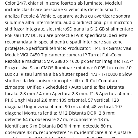
Color 24/7, chiar si in zone foarte slab luminate. Modelul
include clasificare persoane si vehicule, detectii smart,
analiza People & Vehicle, aparare activa cu avertizare sonora
si lumina alba intermitenta, audio bidirectional prin microfon
si difuzor integrate, slot microSD pana la 512 GB si alimentare
PoE sau 12V DC. Nu are protectie IP/IK specificata, deci este
recomandata in special pentru spatii interioare sau zone
protejate. Specificatii tehnice: Producator: TP-Link Gama: VIGI
Model: VIGI C450 Tip camera: camera IP Turret Full-Color
Rezolutie maxima: 5MP, 2880 x 1620 px Senzor imagine: 1/2.7”
Progressive Scan CMOS Iluminare minima: 0.005 Lux color / 0
Lux cu IR sau lumina alba Shutter speed: 1/3 - 1/10000 s Slow
shutter: da Mecanism zi/noapte: filtru IR-Cut Comutare
zi/noapte: Unified / Scheduled / Auto Lentila: fixa Distanta
focala: 2.8 mm / 4 mm Apertura 2.8 mm: F1.6 Apertura 4 mm:
F1.6 Unghi vizual 2.8 mm: 109 orizontal, 57 vertical, 128
diagonal Unghi vizual 4 mm: 90 orizontal, 48 vertical, 107
diagonal Montura lentila: M12 Distanta DORI 2.8 mm:
detectie 64 m, observare 27 m, recunoastere 13 m,
identificare 6 m Distanta DORI 4 mm: detectie 80 m,
observare 33 m, recunoastere 16 m, identificare 8 m Ajustare