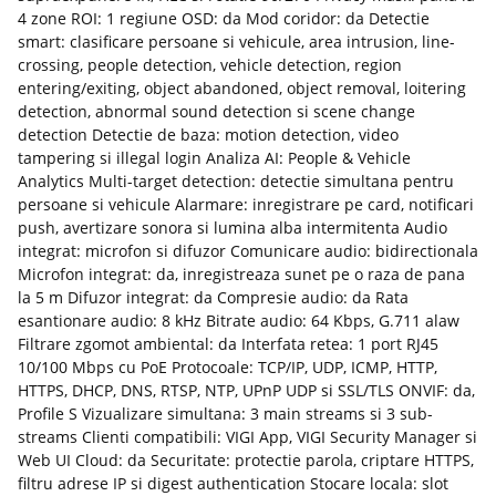
4 zone ROI: 1 regiune OSD: da Mod coridor: da Detectie
smart: clasificare persoane si vehicule, area intrusion, line-
crossing, people detection, vehicle detection, region
entering/exiting, object abandoned, object removal, loitering
detection, abnormal sound detection si scene change
detection Detectie de baza: motion detection, video
tampering si illegal login Analiza AI: People & Vehicle
Analytics Multi-target detection: detectie simultana pentru
persoane si vehicule Alarmare: inregistrare pe card, notificari
push, avertizare sonora si lumina alba intermitenta Audio
integrat: microfon si difuzor Comunicare audio: bidirectionala
Microfon integrat: da, inregistreaza sunet pe o raza de pana
la 5 m Difuzor integrat: da Compresie audio: da Rata
esantionare audio: 8 kHz Bitrate audio: 64 Kbps, G.711 alaw
Filtrare zgomot ambiental: da Interfata retea: 1 port RJ45
10/100 Mbps cu PoE Protocoale: TCP/IP, UDP, ICMP, HTTP,
HTTPS, DHCP, DNS, RTSP, NTP, UPnP UDP si SSL/TLS ONVIF: da,
Profile S Vizualizare simultana: 3 main streams si 3 sub-
streams Clienti compatibili: VIGI App, VIGI Security Manager si
Web UI Cloud: da Securitate: protectie parola, criptare HTTPS,
filtru adrese IP si digest authentication Stocare locala: slot