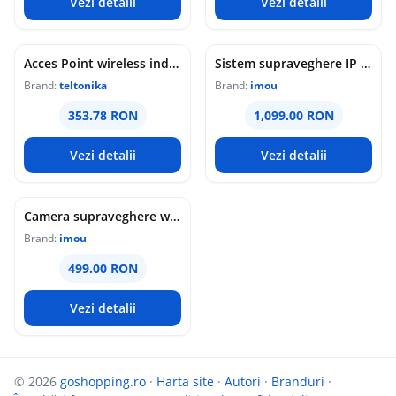
Vezi detalii
Vezi detalii
Acces Point wireless industrial Teltonika DAP145, RS485, WiFi 4, Mesh, STA, 1x antena RP-SMA, 2x LAN 10/100 Mbps, PoE pasiv, sina DIN
Sistem supraveghere IP WiFi 6 cu panou solar Imou Full Color AOV AIR 2, 2 camere, 5MP, slot card, microfon/difuzor, IR/lumina alba 15m, 5000mAh, detectie om/vehicul, sirena
Brand:
teltonika
Brand:
imou
353.78 RON
1,099.00 RON
Vezi detalii
Vezi detalii
Camera supraveghere wireless IP PT Imou Titan Pro 4G LTE Active Deterrence IPC-U7LP-6T0T, 6 MP, 3.6 mm, IR 30 m, microfon si difuzor, slot card, night vision color, auto-tracking, detectie miscare, alarma, PoE
Brand:
imou
499.00 RON
Vezi detalii
© 2026
goshopping.ro
·
Harta site
·
Autori
·
Branduri
·