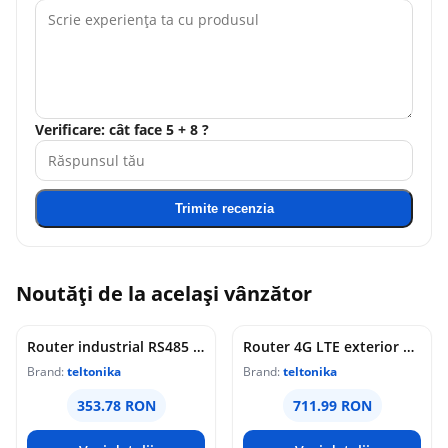
Verificare: cât face 5 + 8 ?
Trimite recenzia
Noutăți de la același vânzător
Router industrial RS485 Teltonika RUT145, WiFi 4, 2x porturi Ethernet 10/100 Mbps, 1x RP-SMA, PoE pasiv, maganement de la distanta, montaj sina DIN
Router 4G LTE exterior Teltonika OTD144, WiFi, Cat 4, 150 Mbps, 2x porturi Ethernet, dual SIM, PoE, management de la distanta
Brand:
teltonika
Brand:
teltonika
353.78 RON
711.99 RON