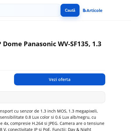
📝
Articole
Caută
 Dome Panasonic WV-SF135, 1.3
Vezi oferta
sport cu senzor de 1.3 inch MOS, 1.3 megapixeli,
 sensibilitate 0.8 Lux color si 0.6 Lux alb/negru, cu
de 4x, compresie H.264 si JPEG. Camera are o tensiune
V, conectivitate IP si PoE. Functii: Day & Night