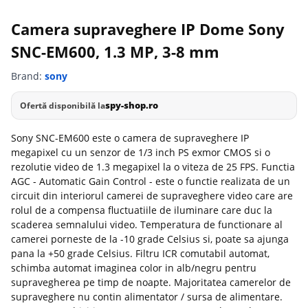
Camera supraveghere IP Dome Sony
SNC-EM600, 1.3 MP, 3-8 mm
Brand:
sony
spy-shop.ro
Ofertă disponibilă la
Sony SNC-EM600 este o camera de supraveghere IP
megapixel cu un senzor de 1/3 inch PS exmor CMOS si o
rezolutie video de 1.3 megapixel la o viteza de 25 FPS. Functia
AGC - Automatic Gain Control - este o functie realizata de un
circuit din interiorul camerei de supraveghere video care are
rolul de a compensa fluctuatiile de iluminare care duc la
scaderea semnalului video. Temperatura de functionare al
camerei porneste de la -10 grade Celsius si, poate sa ajunga
pana la +50 grade Celsius. Filtru ICR comutabil automat,
schimba automat imaginea color in alb/negru pentru
supravegherea pe timp de noapte. Majoritatea camerelor de
supraveghere nu contin alimentator / sursa de alimentare.