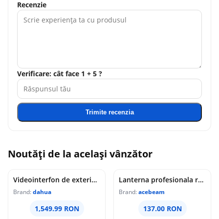
Recenzie
Verificare: cât face 1 + 5 ?
Trimite recenzia
Noutăți de la același vânzător
Videointerfon de exterior IP WiFi Dahua VTO6631QB-WP, 2MP, ecran 5 inch, acces prin PIN/recunoastere faciala/card/Bluetooth, slot card, microfon/difuzor, PoE
Lanterna profesionala reincarcabila Acebeam Pokelit AA, 1000 lumeni, 105 m, gri
Brand:
dahua
Brand:
acebeam
1,549.99 RON
137.00 RON