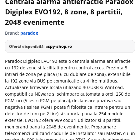
Centrala alarma antiefractie Paradox
Digiplex EVO192, 8 zone, 8 partitii,
2048 evenimente
Brand:
paradox
spy-shop.ro
Ofertă disponibilă la
Paradox Digiplex EVO192 este o centrala alarma antiefractie
cu 192 de zone si facilitati pentru control acces. Prezinta 8
intrari de zona pe placa (16 cu dublare de zona), extensibile
la 192 zone via BUS pe comunicatie cu 4 fire multibus.
Actualizare firmware locala utilizand 307USB si WinLoad,
compatibil cu NEware si schimbare automata a orei. 250 de
PGM-uri (5 iesiri PGM pe placa), declansare pozitiva sau
negativa (iesirea PGM1 poate fi folosita ca intrare pentru un
detector de fum pe 2 fire) si suporta pana la 254 module
extensie. EVO192 ofera 999 coduri utilizator si 8 partitii,
memorand pana la 2048 de evenimente. Programare
telecomenzi utilizand codurile de Instalator sau Master, cu un
maxim de 999 telecomenzi cu un RTX3. Sursa de alimentare