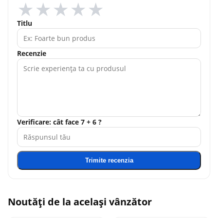
★
★
★
★
★
Titlu
Recenzie
Verificare: cât face 7 + 6 ?
Trimite recenzia
Noutăți de la același vânzător