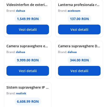
Videointerfon de exterior IP WiFi Dahua VTO6631QB-WP, 2MP, ecran 5 inch, acces prin PIN/recunoastere faciala/card/Bluetooth, slot card, microfon/difuzor, PoE
Lanterna profesionala reincarcabila Acebeam Pokelit AA, 1000 lumeni, 105 m, gri
Brand:
dahua
Brand:
acebeam
1,549.99 RON
137.00 RON
Vezi detalii
Vezi detalii
Camera supraveghere exterior analogica Dome cu iluminare duala Dahua HAC-HDW1549X-IL-A-PRO-0360B-DIP, 5 MP, 2.8 mm, IR/lumina calda 50 m, microfon dublu
Camera supraveghere Dome analogica Dahua WizColor HAC-HDW1549X-A-PRO-0360B-DIP, 5 MP, 3.6 mm, lumina calda 50 m, microfon dublu
Brand:
dahua
Brand:
dahua
9,999.00 RON
344.00 RON
Vezi detalii
Vezi detalii
Sistem supraveghere IP Dome Reolink Color Night Vision NVS16-12MD8, 8 camere, 12 MP, IR / lumina alba 30 m, 4 mm, microfon si difuzor, detectie om/vehicul/animal, PoE, HDD 4 TB inclus
Brand:
reolink
6,608.99 RON