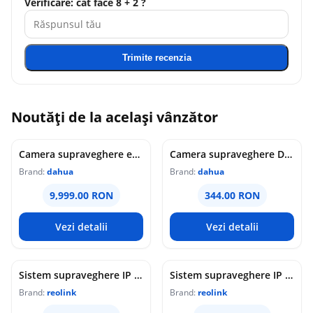
Verificare: cât face 8 + 2 ?
Trimite recenzia
Noutăți de la același vânzător
Camera supraveghere exterior analogica Dome cu iluminare duala Dahua HAC-HDW1549X-IL-A-PRO-0360B-DIP, 5 MP, 2.8 mm, IR/lumina calda 50 m, microfon dublu
Camera supraveghere Dome analogica Dahua WizColor HAC-HDW1549X-A-PRO-0360B-DIP, 5 MP, 3.6 mm, lumina calda 50 m, microfon dublu
Brand:
dahua
Brand:
dahua
9,999.00 RON
344.00 RON
Vezi detalii
Vezi detalii
Sistem supraveghere IP Dome Reolink Color Night Vision NVS16-12MD8, 8 camere, 12 MP, IR / lumina alba 30 m, 4 mm, microfon si difuzor, detectie om/vehicul/animal, PoE, HDD 4 TB inclus
Sistem supraveghere IP Dome Reolink NVS16-8MD8, 8 camere, 8 MP, IR 30 m, 4 mm, microfon, detectie om/vehicul, PoE, HDD 4 TB inclus
Brand:
reolink
Brand:
reolink