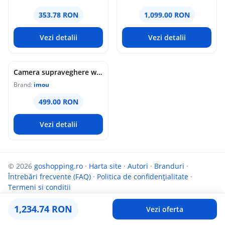
353.78 RON
1,099.00 RON
Vezi detalii
Vezi detalii
Camera supraveghere wireless IP PT Imou Titan Pro 4G LTE Active Deterrence IPC-U7LP-6T0T, 6 MP, 3.6 mm, IR 30 m, microfon si difuzor, slot card, night vision color, auto-tracking, detectie miscare, alarma, PoE
Brand:
imou
499.00 RON
Vezi detalii
© 2026
goshopping.ro
·
Harta site
·
Autori
·
Branduri
·
Întrebări frecvente (FAQ)
·
Politica de confidențialitate
·
Termeni si conditii
Parteneri:
InfoCompanii.ro
și
Targuldecarti.ro
1,234.74 RON
Vezi oferta