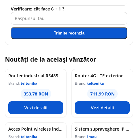
Verificare: cât face 6 + 1 ?
Trimite recenzia
Noutăți de la același vânzător
Router industrial RS485 Teltonika RUT145, WiFi 4, 2x porturi Ethernet 10/100 Mbps, 1x RP-SMA, PoE pasiv, maganement de la distanta, montaj sina DIN
Router 4G LTE exterior Teltonika OTD144, WiFi, Cat 4, 150 Mbps, 2x porturi Ethernet, dual SIM, PoE, management de la distanta
Brand:
teltonika
Brand:
teltonika
353.78 RON
711.99 RON
Vezi detalii
Vezi detalii
Acces Point wireless industrial Teltonika DAP145, RS485, WiFi 4, Mesh, STA, 1x antena RP-SMA, 2x LAN 10/100 Mbps, PoE pasiv, sina DIN
Sistem supraveghere IP WiFi 6 cu panou solar Imou Full Color AOV AIR 2, 2 camere, 5MP, slot card, microfon/difuzor, IR/lumina alba 15m, 5000mAh, detectie om/vehicul, sirena
Brand:
teltonika
Brand:
imou