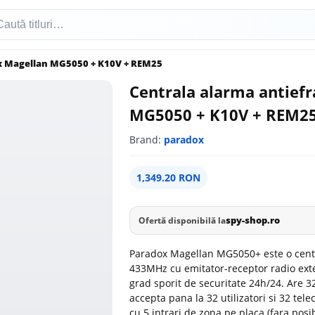
ox Magellan MG5050 + K10V + REM25
Centrala alarma antiefr
MG5050 + K10V + REM2
Brand:
paradox
1,349.20 RON
spy-shop.ro
Ofertă disponibilă la
Paradox Magellan MG5050+ este o centra
433MHz cu emitator-receptor radio exte
grad sporit de securitate 24h/24. Are 32
accepta pana la 32 utilizatori si 32 tele
cu 5 intrari de zona pe placa (fara posi