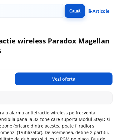
📝
Articole
Caută
actie wireless Paradox Magellan
5
Vezi oferta
la alarma antiefractie wireless pe frecventa
nsibila pana la 32 zone care suporta Modul StayD si
 zone (oricare dintre acestea poate fi radio) si
comenzi (1/utilizator). De asemenea, detine 2 partitii,
bilitate de dublare) si 4 iesiri PGM pe placa, Bus de