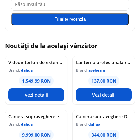
Trimite recenzia
Noutăți de la același vânzător
Videointerfon de exterior IP WiFi Dahua VTO6631QB-WP, 2MP, ecran 5 inch, acces prin PIN/recunoastere faciala/card/Bluetooth, slot card, microfon/difuzor, PoE
Lanterna profesionala reincarcabila Acebeam Pokelit AA, 1000 lumeni, 105 m, gri
Brand:
dahua
Brand:
acebeam
1,549.99 RON
137.00 RON
Vezi detalii
Vezi detalii
Camera supraveghere exterior analogica Dome cu iluminare duala Dahua HAC-HDW1549X-IL-A-PRO-0360B-DIP, 5 MP, 2.8 mm, IR/lumina calda 50 m, microfon dublu
Camera supraveghere Dome analogica Dahua WizColor HAC-HDW1549X-A-PRO-0360B-DIP, 5 MP, 3.6 mm, lumina calda 50 m, microfon dublu
Brand:
dahua
Brand:
dahua
9,999.00 RON
344.00 RON