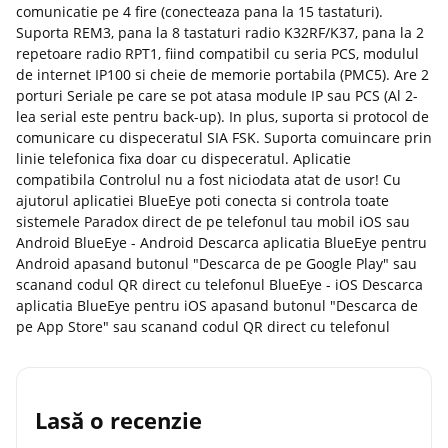
comunicatie pe 4 fire (conecteaza pana la 15 tastaturi).
Suporta REM3, pana la 8 tastaturi radio K32RF/K37, pana la 2
repetoare radio RPT1, fiind compatibil cu seria PCS, modulul
de internet IP100 si cheie de memorie portabila (PMC5). Are 2
porturi Seriale pe care se pot atasa module IP sau PCS (Al 2-
lea serial este pentru back-up). In plus, suporta si protocol de
comunicare cu dispeceratul SIA FSK. Suporta comuincare prin
linie telefonica fixa doar cu dispeceratul. Aplicatie
compatibila Controlul nu a fost niciodata atat de usor! Cu
ajutorul aplicatiei BlueEye poti conecta si controla toate
sistemele Paradox direct de pe telefonul tau mobil iOS sau
Android BlueEye - Android Descarca aplicatia BlueEye pentru
Android apasand butonul "Descarca de pe Google Play" sau
scanand codul QR direct cu telefonul BlueEye - iOS Descarca
aplicatia BlueEye pentru iOS apasand butonul "Descarca de
pe App Store" sau scanand codul QR direct cu telefonul
Lasă o recenzie