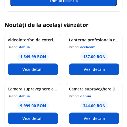
Trimite recenzia
Noutăți de la același vânzător
Videointerfon de exterior IP WiFi Dahua VTO6631QB-WP, 2MP, ecran 5 inch, acces prin PIN/recunoastere faciala/card/Bluetooth, slot card, microfon/difuzor, PoE
Lanterna profesionala reincarcabila Acebeam Pokelit AA, 1000 lumeni, 105 m, gri
Brand:
dahua
Brand:
acebeam
1,549.99 RON
137.00 RON
Vezi detalii
Vezi detalii
Camera supraveghere exterior analogica Dome cu iluminare duala Dahua HAC-HDW1549X-IL-A-PRO-0360B-DIP, 5 MP, 2.8 mm, IR/lumina calda 50 m, microfon dublu
Camera supraveghere Dome analogica Dahua WizColor HAC-HDW1549X-A-PRO-0360B-DIP, 5 MP, 3.6 mm, lumina calda 50 m, microfon dublu
Brand:
dahua
Brand:
dahua
9,999.00 RON
344.00 RON
Vezi detalii
Vezi detalii