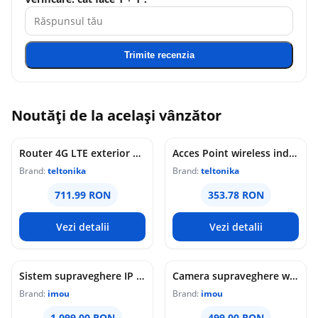
Trimite recenzia
Noutăți de la același vânzător
Router 4G LTE exterior Teltonika OTD144, WiFi, Cat 4, 150 Mbps, 2x porturi Ethernet, dual SIM, PoE, management de la distanta
Acces Point wireless industrial Teltonika DAP145, RS485, WiFi 4, Mesh, STA, 1x antena RP-SMA, 2x LAN 10/100 Mbps, PoE pasiv, sina DIN
Brand:
teltonika
Brand:
teltonika
711.99 RON
353.78 RON
Vezi detalii
Vezi detalii
Sistem supraveghere IP WiFi 6 cu panou solar Imou Full Color AOV AIR 2, 2 camere, 5MP, slot card, microfon/difuzor, IR/lumina alba 15m, 5000mAh, detectie om/vehicul, sirena
Camera supraveghere wireless IP PT Imou Titan Pro 4G LTE Active Deterrence IPC-U7LP-6T0T, 6 MP, 3.6 mm, IR 30 m, microfon si difuzor, slot card, night vision color, auto-tracking, detectie miscare, alarma, PoE
Brand:
imou
Brand:
imou
1,099.00 RON
499.00 RON