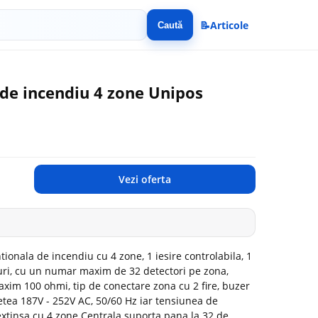
📝
Articole
Caută
de incendiu 4 zone Unipos
Vezi oferta
ionala de incendiu cu 4 zone, 1 iesire controlabila, 1
D-uri, cu un numar maxim de 32 detectori pe zona,
xim 100 ohmi, tip de conectare zona cu 2 fire, buzer
etea 187V - 252V AC, 50/60 Hz iar tensiunea de
xtinsa cu 4 zone Centrala suporta pana la 32 de