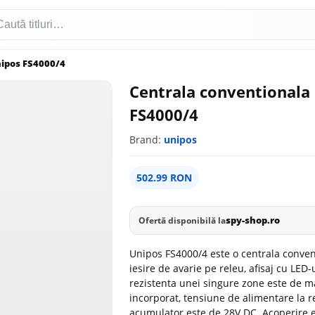
nipos FS4000/4
Centrala conventionala 
FS4000/4
Brand:
unipos
502.99 RON
spy-shop.ro
Ofertă disponibilă la
Unipos FS4000/4 este o centrala convent
iesire de avarie pe releu, afisaj cu LE
rezistenta unei singure zone este de ma
incorporat, tensiune de alimentare la r
acumulator este de 28V DC. Acoperire e