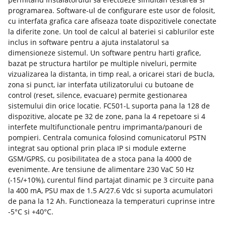
programarea. Software-ul de configurare este usor de folosit,
cu interfata grafica care afiseaza toate dispozitivele conectate
la diferite zone. Un tool de calcul al bateriei si cablurilor este
inclus in software pentru a ajuta instalatorul sa
dimensioneze sistemul. Un software pentru harti grafice,
bazat pe structura hartilor pe multiple niveluri, permite
vizualizarea la distanta, in timp real, a oricarei stari de bucla,
zona si punct, iar interfata utilizatorului cu butoane de
control (reset, silence, evacuare) permite gestionarea
sistemului din orice locatie. FC501-L suporta pana la 128 de
dispozitive, alocate pe 32 de zone, pana la 4 repetoare si 4
interfete multifunctionale pentru imprimanta/panouri de
pompieri. Centrala comunica folosind comunicatorul PSTN
integrat sau optional prin placa IP si module externe
GSM/GPRS, cu posibilitatea de a stoca pana la 4000 de
evenimente. Are tensiune de alimentare 230 VaC 50 Hz
(-15/+10%), curentul fiind partajat dinamic pe 3 circuite pana
la 400 mA, PSU max de 1.5 A/27.6 Vdc si suporta acumulatori
de pana la 12 Ah. Functioneaza la temperaturi cuprinse intre
-5°C si +40°C.