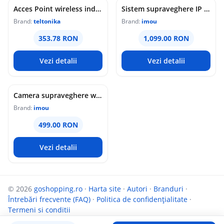
Acces Point wireless industrial Teltonika DAP145, RS485, WiFi 4, Mesh, STA, 1x antena RP-SMA, 2x LAN 10/100 Mbps, PoE pasiv, sina DIN
Sistem supraveghere IP WiFi 6 cu panou solar Imou Full Color AOV AIR 2, 2 camere, 5MP, slot card, microfon/difuzor, IR/lumina alba 15m, 5000mAh, detectie om/vehicul, sirena
Brand:
teltonika
Brand:
imou
353.78 RON
1,099.00 RON
Vezi detalii
Vezi detalii
Camera supraveghere wireless IP PT Imou Titan Pro 4G LTE Active Deterrence IPC-U7LP-6T0T, 6 MP, 3.6 mm, IR 30 m, microfon si difuzor, slot card, night vision color, auto-tracking, detectie miscare, alarma, PoE
Brand:
imou
499.00 RON
Vezi detalii
© 2026
goshopping.ro
·
Harta site
·
Autori
·
Branduri
·
Întrebări frecvente (FAQ)
·
Politica de confidențialitate
·
Termeni si conditii