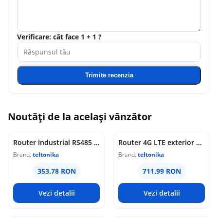
Verificare: cât face 1 + 1 ?
Trimite recenzia
Noutăți de la același vânzător
Router industrial RS485 Teltonika RUT145, WiFi 4, 2x porturi Ethernet 10/100 Mbps, 1x RP-SMA, PoE pasiv, maganement de la distanta, montaj sina DIN
Router 4G LTE exterior Teltonika OTD144, WiFi, Cat 4, 150 Mbps, 2x porturi Ethernet, dual SIM, PoE, management de la distanta
Brand:
teltonika
Brand:
teltonika
353.78 RON
711.99 RON
Vezi detalii
Vezi detalii