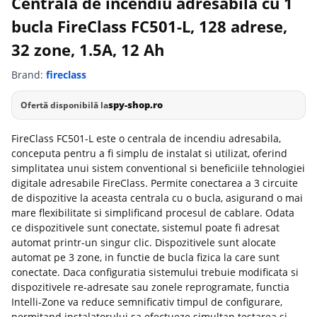
Centrala de incendiu adresabila cu 1
bucla FireClass FC501-L, 128 adrese,
32 zone, 1.5A, 12 Ah
Brand:
fireclass
spy-shop.ro
Ofertă disponibilă la
FireClass FC501-L este o centrala de incendiu adresabila,
conceputa pentru a fi simplu de instalat si utilizat, oferind
simplitatea unui sistem conventional si beneficiile tehnologiei
digitale adresabile FireClass. Permite conectarea a 3 circuite
de dispozitive la aceasta centrala cu o bucla, asigurand o mai
mare flexibilitate si simplificand procesul de cablare. Odata
ce dispozitivele sunt conectate, sistemul poate fi adresat
automat printr-un singur clic. Dispozitivele sunt alocate
automat pe 3 zone, in functie de bucla fizica la care sunt
conectate. Daca configuratia sistemului trebuie modificata si
dispozitivele re-adresate sau zonele reprogramate, functia
Intelli-Zone va reduce semnificativ timpul de configurare,
permitand instalatorului sa efectueze simultan testarea si