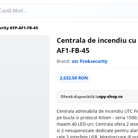
urity KFP-AF1-FB-45
Centrala de incendiu cu 
AF1-FB-45
Brand:
utc fire&security
2,632.50 RON
spy-shop.ro
Ofertă disponibilă la
Centrala adresabila de incendiu UTC Fi
pe bucla si protocol Kilsen - seria 1500
maxim 40 LED-uri; Centrala ofera 2 iesir
si 2 nesupervizate dedicate pentru ala
cele 3 interfete USB. Monitorizare IP p