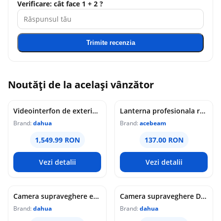
Verificare: cât face 1 + 2 ?
Trimite recenzia
Noutăți de la același vânzător
Videointerfon de exterior IP WiFi Dahua VTO6631QB-WP, 2MP, ecran 5 inch, acces prin PIN/recunoastere faciala/card/Bluetooth, slot card, microfon/difuzor, PoE
Lanterna profesionala reincarcabila Acebeam Pokelit AA, 1000 lumeni, 105 m, gri
Brand:
dahua
Brand:
acebeam
1,549.99 RON
137.00 RON
Vezi detalii
Vezi detalii
Camera supraveghere exterior analogica Dome cu iluminare duala Dahua HAC-HDW1549X-IL-A-PRO-0360B-DIP, 5 MP, 2.8 mm, IR/lumina calda 50 m, microfon dublu
Camera supraveghere Dome analogica Dahua WizColor HAC-HDW1549X-A-PRO-0360B-DIP, 5 MP, 3.6 mm, lumina calda 50 m, microfon dublu
Brand:
dahua
Brand:
dahua