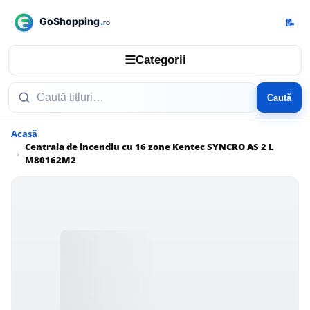
📝
☰
Categorii
Caută
Acasă
Centrala de incendiu cu 16 zone Kentec SYNCRO AS 2 L
M80162M2