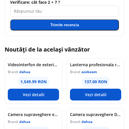
Verificare: cât face 2 + 7 ?
Trimite recenzia
Noutăți de la același vânzător
Videointerfon de exterior IP WiFi Dahua VTO6631QB-WP, 2MP, ecran 5 inch, acces prin PIN/recunoastere faciala/card/Bluetooth, slot card, microfon/difuzor, PoE
Lanterna profesionala reincarcabila Acebeam Pokelit AA, 1000 lumeni, 105 m, gri
Brand:
dahua
Brand:
acebeam
1,549.99 RON
137.00 RON
Vezi detalii
Vezi detalii
Camera supraveghere exterior analogica Dome cu iluminare duala Dahua HAC-HDW1549X-IL-A-PRO-0360B-DIP, 5 MP, 2.8 mm, IR/lumina calda 50 m, microfon dublu
Camera supraveghere Dome analogica Dahua WizColor HAC-HDW1549X-A-PRO-0360B-DIP, 5 MP, 3.6 mm, lumina calda 50 m, microfon dublu
Brand:
dahua
Brand:
dahua