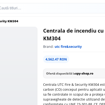
curity KM304
Centrala de incendiu cu
KM304
Brand:
utc fire&security
4,562.47 RON
spy-shop.ro
Ofertă disponibilă la
Centrala UTC Fire & Security KM304 es
carbon (CO) conceput pentru aplicatii 
sa fie controlate in scopul de a proteja
supravegheate de detectie utilizand d
conformitate cu UNE 23-301-88, CE, DEE