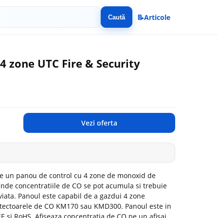
📝
Articole
Caută
 4 zone UTC Fire & Security
Vezi oferta
te un panou de control cu 4 zone de monoxid de
unde concentratiile de CO se pot acumula si trebuie
 viata. Panoul este capabil de a gazdui 4 zone
etectoarele de CO KM170 sau KMD300. Panoul este in
E si RoHS. Afiseaza concentratia de CO pe un afisaj