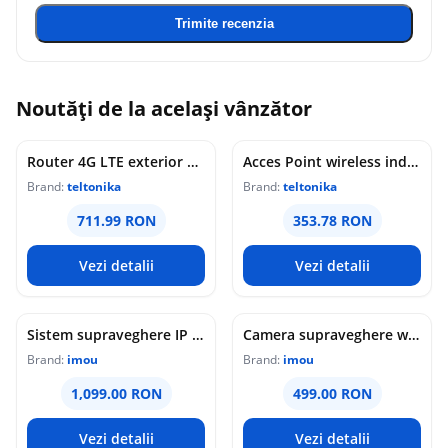
Trimite recenzia
Noutăți de la același vânzător
Router 4G LTE exterior Teltonika OTD144, WiFi, Cat 4, 150 Mbps, 2x porturi Ethernet, dual SIM, PoE, management de la distanta
Acces Point wireless industrial Teltonika DAP145, RS485, WiFi 4, Mesh, STA, 1x antena RP-SMA, 2x LAN 10/100 Mbps, PoE pasiv, sina DIN
Brand:
teltonika
Brand:
teltonika
711.99 RON
353.78 RON
Vezi detalii
Vezi detalii
Sistem supraveghere IP WiFi 6 cu panou solar Imou Full Color AOV AIR 2, 2 camere, 5MP, slot card, microfon/difuzor, IR/lumina alba 15m, 5000mAh, detectie om/vehicul, sirena
Camera supraveghere wireless IP PT Imou Titan Pro 4G LTE Active Deterrence IPC-U7LP-6T0T, 6 MP, 3.6 mm, IR 30 m, microfon si difuzor, slot card, night vision color, auto-tracking, detectie miscare, alarma, PoE
Brand:
imou
Brand:
imou
1,099.00 RON
499.00 RON
Vezi detalii
Vezi detalii