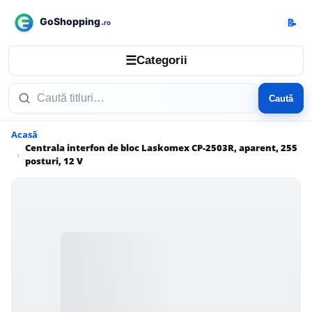
📝
☰
Categorii
Caută
Acasă
Centrala interfon de bloc Laskomex CP-2503R, aparent, 255
posturi, 12 V