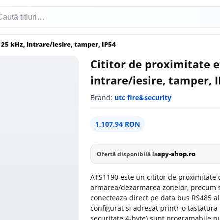
25 kHz, intrare/iesire, tamper, IP54
Cititor de proximitate 
intrare/iesire, tamper, 
Brand:
utc fire&security
1,107.94 RON
spy-shop.ro
Ofertă disponibilă la
ATS1190 este un cititor de proximitate d
armarea/dezarmarea zonelor, precum si 
conecteaza direct pe data bus RS485 al 
configurat si adresat printr-o tastatura
securitate 4-byte) sunt programabile n