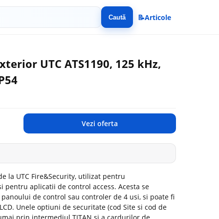
📝
Articole
Caută
exterior UTC ATS1190, 125 kHz,
IP54
Vezi oferta
e la UTC Fire&Security, utilizat pentru
pentru aplicatii de control access. Acesta se
panoului de control sau controler de 4 usi, si poate fi
 LCD. Unele optiuni de securitate (cod Site si cod de
umai prin intermediul TITAN si a cardurilor de