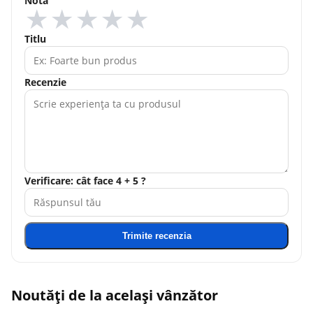
Nota
★
★
★
★
★
Titlu
Recenzie
Verificare: cât face 4 + 5 ?
Trimite recenzia
Noutăți de la același vânzător