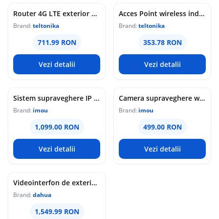
Router 4G LTE exterior Teltonika OTD144, WiFi, Cat 4, 150 Mbps, 2x porturi Ethernet, dual SIM, PoE, management de la distanta
Acces Point wireless industrial Teltonika DAP145, RS485, WiFi 4, Mesh, STA, 1x antena RP-SMA, 2x LAN 10/100 Mbps, PoE pasiv, sina DIN
Brand:
teltonika
Brand:
teltonika
711.99 RON
353.78 RON
Vezi detalii
Vezi detalii
Sistem supraveghere IP WiFi 6 cu panou solar Imou Full Color AOV AIR 2, 2 camere, 5MP, slot card, microfon/difuzor, IR/lumina alba 15m, 5000mAh, detectie om/vehicul, sirena
Camera supraveghere wireless IP PT Imou Titan Pro 4G LTE Active Deterrence IPC-U7LP-6T0T, 6 MP, 3.6 mm, IR 30 m, microfon si difuzor, slot card, night vision color, auto-tracking, detectie miscare, alarma, PoE
Brand:
imou
Brand:
imou
1,099.00 RON
499.00 RON
Vezi detalii
Vezi detalii
Videointerfon de exterior IP WiFi Dahua VTO6631QB-WP, 2MP, ecran 5 inch, acces prin PIN/recunoastere faciala/card/Bluetooth, slot card, microfon/difuzor, PoE
Brand:
dahua
1,549.99 RON