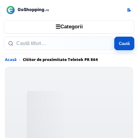
📝
☰
Categorii
Caută
Acasă
Cititor de proximitate Teletek PR 864